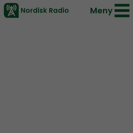
Meny
Nordisk Radio
Vårt senaste avsnitt!
Urklipp
Lifsferill
Daemon Lifsferill
54 lyssningar
2019-07-22 21:07
Ladda ned ⇓
</> embed
Hur giftiga är egentligen
Daemons fötter?