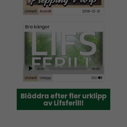
Lifsferill
Avsnitt
2019-12-21
Bra kängor
A
00:00
00:00
u
Lifsferill
Urklipp
100
d
i
Bläddra efter fler urklipp
Bläddra efter fler urklipp
o
av Lifsferill!
av Lifsferill!
P
l
a
y