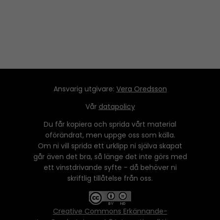
e
r
Ansvarig utgivare:
Vera Oredsson
Vår
datapolicy
Du får kopiera och sprida vårt material
oförändrat, men uppge oss som källa.
Om ni vill sprida ett urklipp ni själva skapat
går även det bra, så länge det inte görs med
ett vinstdrivande syfte - då behöver ni
skriftlig tillåtelse från oss.
Creative Commons Erkännande-