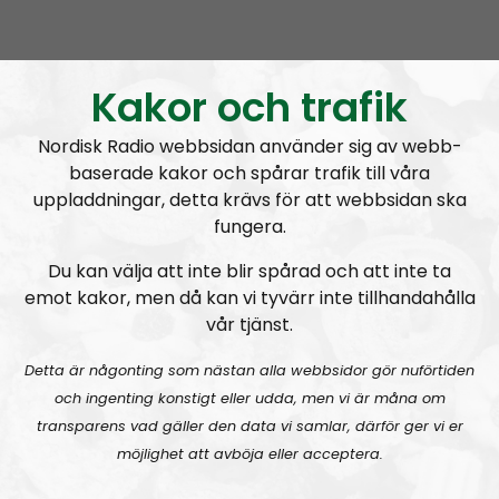
Lifsferill
Avsnitt
2020-03-12
Lifsferill #41: Kompostera INTE!
Kakor och trafik
Nordisk Radio webbsidan använder sig av webb-
baserade kakor och spårar trafik till våra
uppladdningar, detta krävs för att webbsidan ska
fungera.
Lifsferill
Avsnitt
2020-02-22
Du kan välja att inte blir spårad och att inte ta
emot kakor, men då kan vi tyvärr inte tillhandahålla
vår tjänst.
Ögonvittne till allierade
terrorbombningen av Dresden:
“Gravida kvinnor med
Detta är någonting som nästan alla webbsidor gör nuförtiden
uppsprängda magar”
och ingenting konstigt eller udda, men vi är måna om
transparens vad gäller den data vi samlar, därför ger vi er
möjlighet att avböja eller acceptera.
A
00:00
00:00