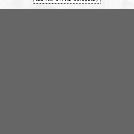
rss&show=lifsferill
Lifsferill #42: Corona special.
Lifsferill
Avsnitt
2020-03-12
Ögonvittne till allierade
terrorbombningen av Dresden:
“Gravida kvinnor med
uppsprängda magar”