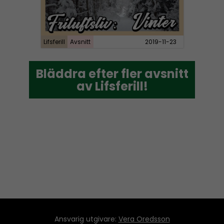
y
e
r
Lifsferill
Avsnitt
2019-11-23
Bläddra efter fler avsnitt
Bläddra efter fler avsnitt
av Lifsferill!
av Lifsferill!
Ansvarig utgivare:
Vera Oredsson