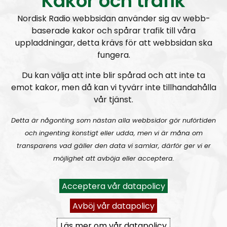
Kakor och trafik
”Lifsferill” är ett fornnordisk/isländskt ord som
Nordisk Radio webbsidan använder sig av webb-
betyder ”Livscykel”.
baserade kakor och spårar trafik till våra
uppladdningar, detta krävs för att webbsidan ska
Lifsferill är en del av
Nordiska motståndsrörelsen
och
fungera.
budskapet som förs ut i radion kommer i stort att
vara i linje med det som rörelsen står för. I vissa, ofta
Du kan välja att inte blir spårad och att inte ta
mindre viktiga, frågor är dock åsikterna mer
emot kakor, men då kan vi tyvärr inte tillhandahålla
personliga.
vår tjänst.
Fasta programledare:
Daemon
,
Peter
,
Tobias
och
Detta är någonting som nästan alla webbsidor gör nuförtiden
Fredrik
.
och ingenting konstigt eller udda, men vi är måna om
transparens vad gäller den data vi samlar, därför ger vi er
Nordisk Radio gillar åsikts- och yttrandefrihet. Därför
möjlighet att avböja eller acceptera.
bjuder vi titt som tätt in oliktänkande människor till
våra program.
Acceptera vår datapolicy
Prenumerera på Lifsferill med
RSS
Avböj vår datapolicy
RSS:
https://nordiskradio.se/?format=mp3-
Läs mer om vår datapolicy