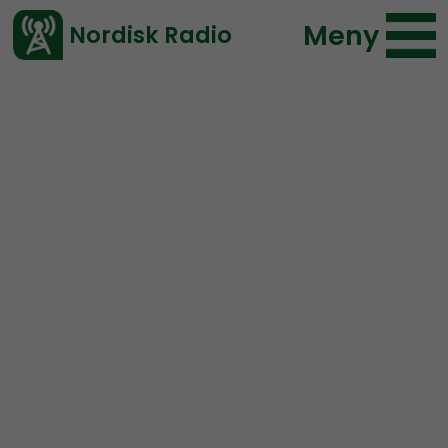
Meny
Nordisk Radio
Vårt senaste avsnitt!
Avsnitt
Lifsferill
Daemon Lifsferill
2020-02-22 12:47
Ladda ned ⇓
</> embed
Lifsferill #41: Kompostera
INTE!