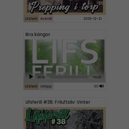
Lifsferill
Avsnitt
2019-12-21
Bra kängor
A
00:00
00:00
u
Lifsferill
Urklipp
101
d
i
Lifsferill #38: Friluftsliv: Vinter
o
P
l
a