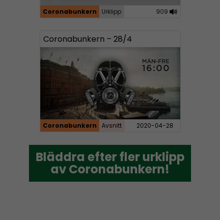
u
Coronabunkern
Urklipp
909
d
i
Coronabunkern – 28/4
o
P
l
a
y
e
r
Coronabunkern
Avsnitt
2020-04-28
Bläddra efter fler urklipp
Bläddra efter fler urklipp
av Coronabunkern!
av Coronabunkern!