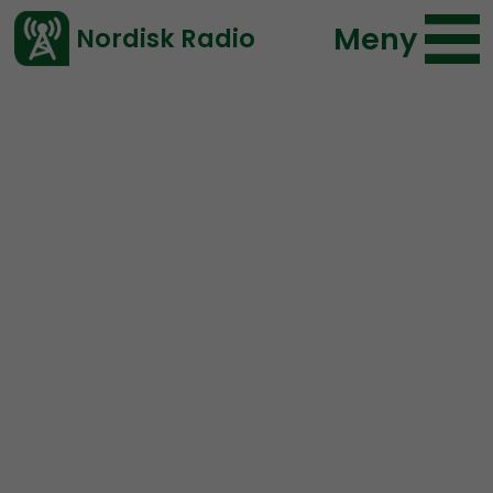
Meny
Nordisk Radio
Vårt senaste avsnitt!
Urklipp
Coronabunkern
Nordisk Radio
65 lyssningar
2020-04-01 18:30
Ladda ned ⇓
</> embed
Höggravida Therese har