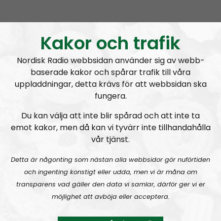
Covid Symptom Tracker i Sverige,
är datainsamlingen harmlös?
Kakor och trafik
Nordisk Radio webbsidan använder sig av webb-
baserade kakor och spårar trafik till våra
uppladdningar, detta krävs för att webbsidan ska
A
00:00
00:00
fungera.
u
Coronabunkern
Urklipp
76
d
Du kan välja att inte blir spårad och att inte ta
i
emot kakor, men då kan vi tyvärr inte tillhandahålla
Coronabunkern – 29/4
o
vår tjänst.
P
Detta är någonting som nästan alla webbsidor gör nuförtiden
l
och ingenting konstigt eller udda, men vi är måna om
a
transparens vad gäller den data vi samlar, därför ger vi er
y
möjlighet att avböja eller acceptera.
e
r