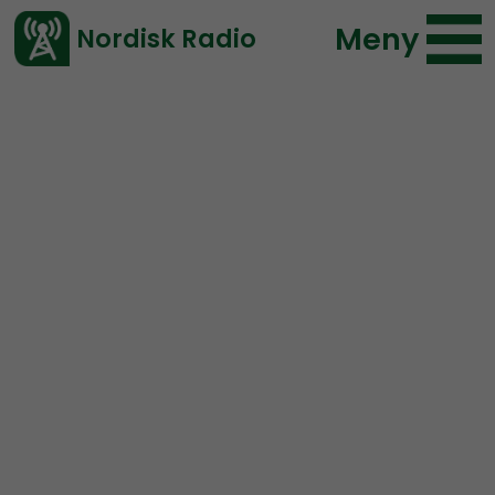
Meny
Nordisk Radio
Vårt senaste avsnitt!
Urklipp
Nordic Frontier
Nordisk Radio
127 lyssningar
2019-04-18 21:51
Ladda ned ⇓
</> embed
Grandpa Lampshade