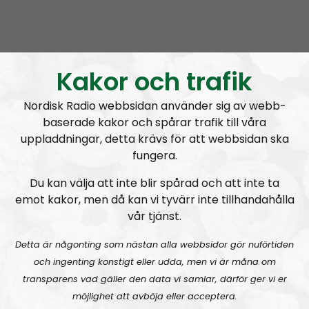
Nordic Frontier
Avsnitt
2024-06-17
Kakor och trafik
NORDIC FRONTIER #283:
Warren Balogh of Warstrike
Nordisk Radio webbsidan använder sig av webb-
baserade kakor och spårar trafik till våra
uppladdningar, detta krävs för att webbsidan ska
fungera.
Du kan välja att inte blir spårad och att inte ta
Nordic Frontier
Avsnitt
2024-06-10
emot kakor, men då kan vi tyvärr inte tillhandahålla
vår tjänst.
NORDIC FRONTIER #282:
Tuukka Kuru of Sinimusta Liike
Detta är någonting som nästan alla webbsidor gör nuförtiden
och ingenting konstigt eller udda, men vi är måna om
transparens vad gäller den data vi samlar, därför ger vi er
möjlighet att avböja eller acceptera.