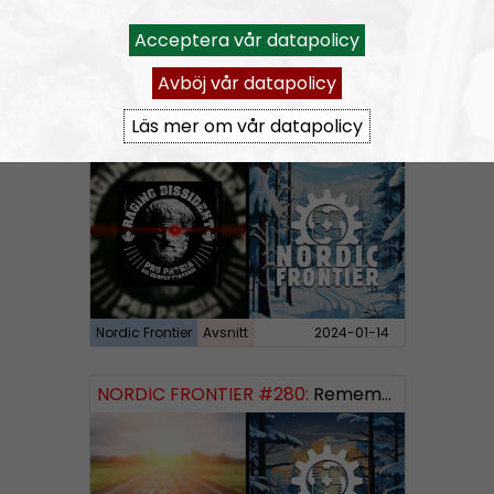
Acceptera vår datapolicy
Nordic Frontier
Avsnitt
2024-06-02
Avböj vår datapolicy
Läs mer om vår datapolicy
NORDIC FRONTIER #281:
Raging Dissident
Nordic Frontier
Avsnitt
2024-01-14
NORDIC FRONTIER #280:
Remembering 2023 and looking forward