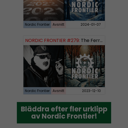
Nordic Frontier
Avsnitt
2024-01-07
NORDIC FRONTIER #279:
The Ferryman’s Toll
Nordic Frontier
Avsnitt
2023-12-10
Bläddra efter fler urklipp
Bläddra efter fler urklipp
av Nordic Frontier!
av Nordic Frontier!