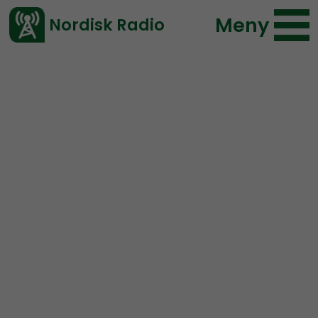
Meny
Nordisk Radio
Vårt senaste avsnitt!
Urklipp
Radio Nordfront
Nordisk Radio
313 lyssningar
2020-09-08 13:03
Ladda ned ⇓
</> embed
Erik Reinfeldt
Fredrik Reinfeldt
Knark
Kokain
Politiker