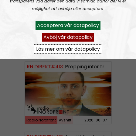
transparens vad gäller den data vi samlar, därför ger vi er
möjlighet att avböja eller acceptera.
Acceptera vår datapolicy
Avböj vår datapolicy
Läs mer om vår datapolicy
Radio Nordfront
Avsnitt
2026-06-14
RN DIREKT#413:
Prepping inför tredje världskriget
Radio Nordfront
Avsnitt
2026-06-07