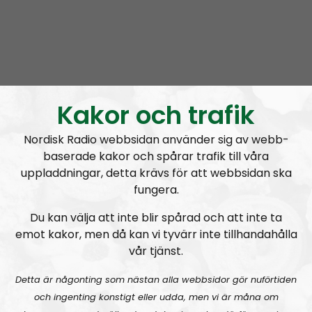
Radio Nordfront
Avsnitt
2026-08-02
Kakor och trafik
Nordisk Radio webbsidan använder sig av webb-
RN DIREKT#415:
Sommarlov och prepping
SW
baserade kakor och spårar trafik till våra
uppladdningar, detta krävs för att webbsidan ska
fungera.
Du kan välja att inte blir spårad och att inte ta
emot kakor, men då kan vi tyvärr inte tillhandahålla
vår tjänst.
Radio Nordfront
Avsnitt
2026-06-29
Detta är någonting som nästan alla webbsidor gör nuförtiden
och ingenting konstigt eller udda, men vi är måna om
RN DIREKT#414:
Almedalen och Hübinettes fall