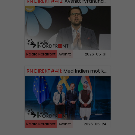
RN DIREKT#412:
Avsnitt fyrahundratolv SWISH: 0700738064
Radio Nordfront
Avsnitt
2026-05-31
RN DIREKT#411:
Med Indien mot kosmos SWISH: 0700738064
Radio Nordfront
Avsnitt
2026-05-24