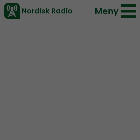
Meny
Nordisk Radio
Vårt senaste avsnitt!
Urklipp
Radio Nordfront
Nordisk Radio
55 lyssningar
2020-04-27 01:12
Ladda ned ⇓
</> embed
Familj är en dålig ursäkt