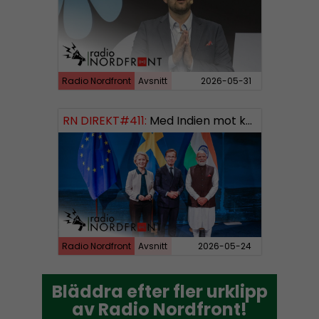
Radio Nordfront
Avsnitt
2026-05-31
RN DIREKT#411:
Med Indien mot kosmos SWISH: 0700738064
Radio Nordfront
Avsnitt
2026-05-24
Bläddra efter fler urklipp
Bläddra efter fler urklipp
av Radio Nordfront!
av Radio Nordfront!