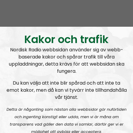
Radio Nordfront
Avsnitt
2026-08-02
Kakor och trafik
RN DIREKT#415:
Sommarlov och prepping
SW
Nordisk Radio webbsidan använder sig av webb-
baserade kakor och spårar trafik till våra
uppladdningar, detta krävs för att webbsidan ska
fungera.
Du kan välja att inte blir spårad och att inte ta
emot kakor, men då kan vi tyvärr inte tillhandahålla
Radio Nordfront
Avsnitt
2026-06-29
vår tjänst.
RN DIREKT#414:
Almedalen och Hübinettes fall
Detta är någonting som nästan alla webbsidor gör nuförtiden
och ingenting konstigt eller udda, men vi är måna om
transparens vad gäller den data vi samlar, därför ger vi er
möjlighet att avböja eller acceptera.