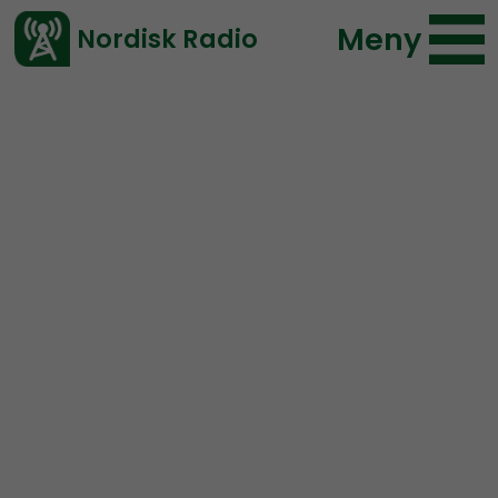
Meny
Nordisk Radio
Vårt senaste avsnitt!
Avsnitt
Radio Nordfront
Nordisk Radio
2020-04-26 17:04
Ladda ned ⇓
</> embed
RN DIREKT#160:
Tjernobylkatastrofen och