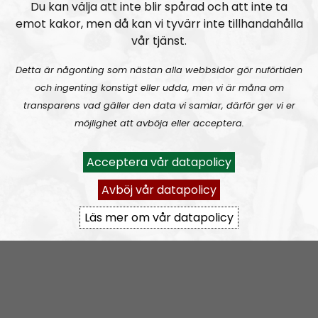
Du kan välja att inte blir spårad och att inte ta
Veckans RN-bild:
Väntar du på att Radio
emot kakor, men då kan vi tyvärr inte tillhandahålla
Nordfront ska börja? Kika då in vad som händer
vår tjänst.
när denna hjälte behandlar en polis på samma
Detta är någonting som nästan alla webbsidor gör nuförtiden
sätt som poliser ofta behandlar civila:
och ingenting konstigt eller udda, men vi är måna om
Dude asking a random cop the same
transparens vad gäller den data vi samlar, därför ger vi er
questions they ask citizens
möjlighet att avböja eller acceptera.
pic.twitter.com/DkPBuo93Ea
Acceptera vår datapolicy
— Adriano Mazzola (@AdrianoMazzola)
April 21,
2020
Avböj vår datapolicy
Läs mer om vår datapolicy
Om programmet Radio Nordfront
Radio Nordfront är ett samarbete mellan
Nordfront
och
Nordisk Radio
. Budskapet som förs ut i radion
kommer i stort att vara i linje med det som framförs i