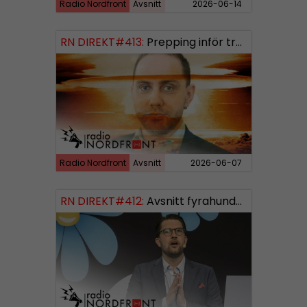
Radio Nordfront
Avsnitt
2026-06-14
RN DIREKT#413:
Prepping inför tredje världskriget
Radio Nordfront
Avsnitt
2026-06-07
RN DIREKT#412:
Avsnitt fyrahundratolv SWISH: 0700738064