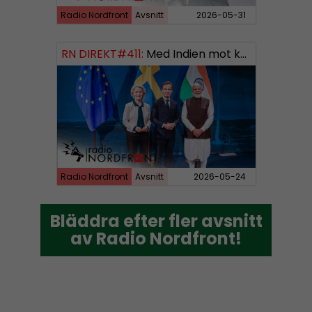
Radio Nordfront
Avsnitt
2026-05-31
RN DIREKT#411:
Med Indien mot kosmos SWISH: 0700738064
Radio Nordfront
Avsnitt
2026-05-24
Bläddra efter fler avsnitt
Bläddra efter fler avsnitt
av Radio Nordfront!
av Radio Nordfront!