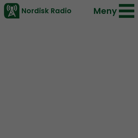
Meny
Nordisk Radio
Vårt senaste avsnitt!
Urklipp
Mer än ord
Nordisk Radio
251 lyssningar
2019-08-02 20:46
Ladda ned ⇓
</> embed
EXTRAMATERIAL
från
musikpausen: Malvå