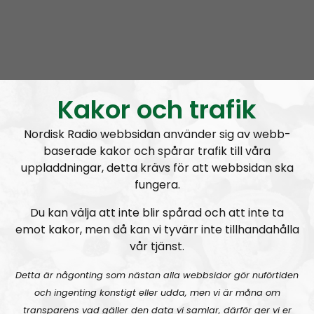
Mer än ord
Avsnitt
2026-08-02
Kakor och trafik
MÄO#324
Lilla Mer än ord – Nordendagarna & dans i skogen
Nordisk Radio webbsidan använder sig av webb-
baserade kakor och spårar trafik till våra
uppladdningar, detta krävs för att webbsidan ska
fungera.
Du kan välja att inte blir spårad och att inte ta
emot kakor, men då kan vi tyvärr inte tillhandahålla
vår tjänst.
Mer än ord
Avsnitt
2026-07-27
Detta är någonting som nästan alla webbsidor gör nuförtiden
MÄO#323
Lilla Mer än ord – Rättsväsendet & politiska fångar
och ingenting konstigt eller udda, men vi är måna om
transparens vad gäller den data vi samlar, därför ger vi er