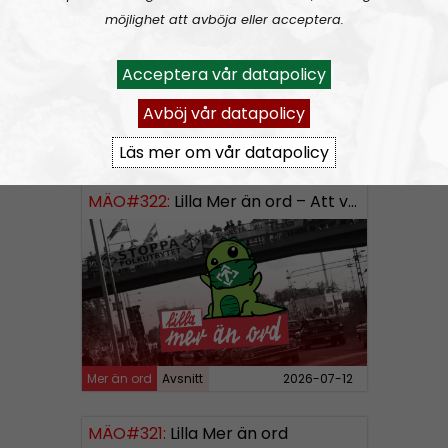
möjlighet att avböja eller acceptera.
Acceptera vår datapolicy
Avböj vår datapolicy
Mer än ord
Avsnitt
2026-07-19
Läs mer om vår datapolicy
MÄO#322:
Lilla Mer än ord – Att vara organiserad
Mer än ord
Avsnitt
2026-07-12
MÄO#321:
Lilla Mer än ord