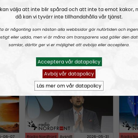
D
kan välja att inte blir spårad och att inte ta emot kakor,
ngsinvasionen
RN DIREKT#415:
Sommarlov och prepping
SWISH: 0738958452
RN DIR
SW
o
då kan vi tyvärr inte tillhandahålla vår tjänst.
w
n
ta är någonting som nästan alla webbsidor gör nuförtiden och ingen
A
stigt eller udda, men vi är måna om transparens vad gäller den dat
samlar, därför ger vi er möjlighet att avböja eller acceptera.
r
r
Acceptera vår datapolicy
o
6-08-02
Radio Nordfront
Avsnitt
2026-06-29
Radio No
w
Avböj vår datapolicy
k
rldskriget
RN DIREKT#412:
Avsnitt fyrahundratolv SWISH: 0700738064
RN DIR
Läs mer om vår datapolicy
e
y
s
t
o
i
6-06-07
Radio Nordfront
Avsnitt
2026-05-31
Radio No