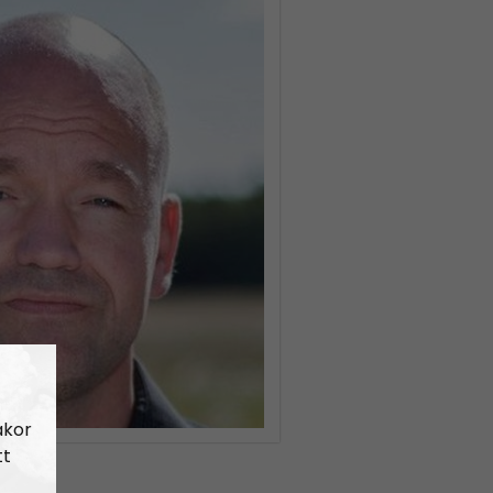
akor
tt