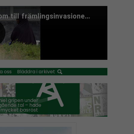
a oss
Bläddra i arkivet
iel gripen under
ående tal – hade
 mycket basröst