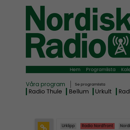
Hem
Programlista
Kal
Våra program
Se programlista
Radio Thule
Bellum
Urkult
Rad
Urklipp
Radio Nordfront
Nord