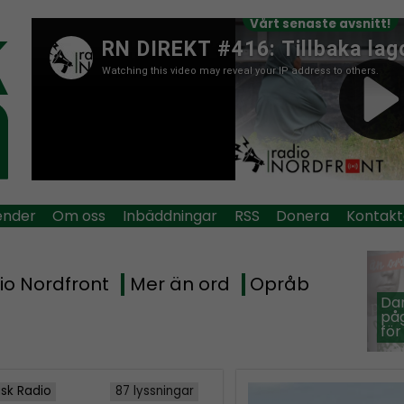
Vårt senaste avsnitt!
ender
Om oss
Inbäddningar
RSS
Donera
Kontakt
io Nordfront
Mer än ord
Opråb
Dan
påg
för
isk Radio
87 lyssningar