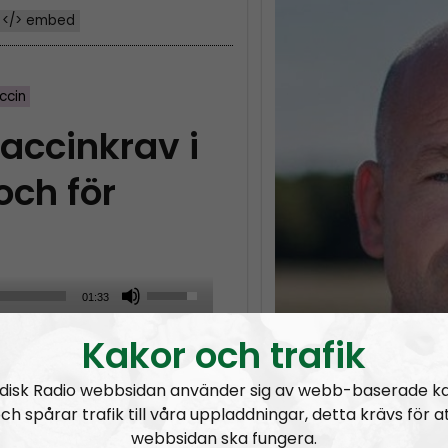
</> embed
ccin
accinkrav i
och för
U
01:33
s
Kakor och trafik
Tobias Lindberg varnar
e
nkrav, för att
U
disk Radio webbsidan använder sig av webb-baserade k
dla i matbutiker.
p
ch spårar trafik till våra uppladdningar, detta krävs för a
/
webbsidan ska fungera.