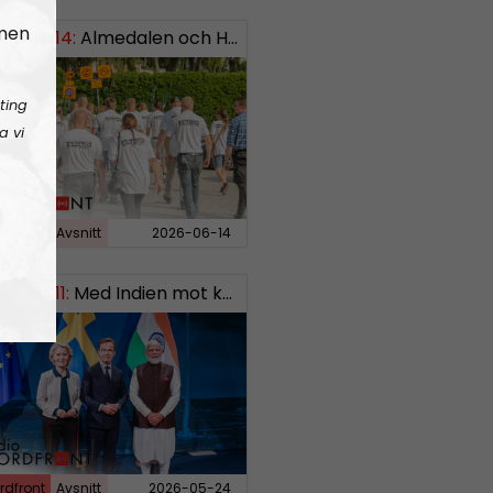
 men
EKT#414:
ISH: 0738958452
Almedalen och Hübinettes fall
ting
a vi
rdfront
Avsnitt
2026-06-14
EKT#411:
Med Indien mot kosmos SWISH: 0700738064
rdfront
Avsnitt
2026-05-24