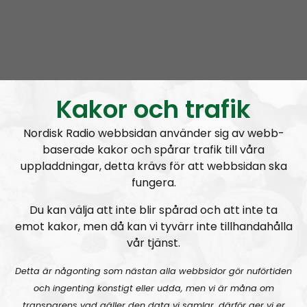
Radio Nordfront
Avsnitt
2026-08-02
Kakor och trafik
RN DIREKT#415:
Sommarlov och prepping
SW
Nordisk Radio webbsidan använder sig av webb-
baserade kakor och spårar trafik till våra
uppladdningar, detta krävs för att webbsidan ska
fungera.
Du kan välja att inte blir spårad och att inte ta
emot kakor, men då kan vi tyvärr inte tillhandahålla
vår tjänst.
Radio Nordfront
Avsnitt
2026-06-29
Detta är någonting som nästan alla webbsidor gör nuförtiden
RN DIREKT#414:
Almedalen och Hübinettes fall
och ingenting konstigt eller udda, men vi är måna om
transparens vad gäller den data vi samlar, därför ger vi er