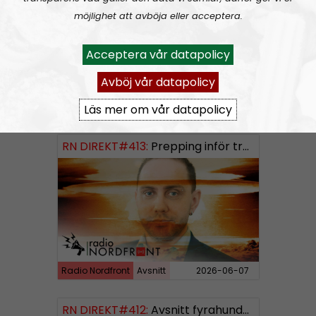
möjlighet att avböja eller acceptera.
Acceptera vår datapolicy
Avböj vår datapolicy
Radio Nordfront
Avsnitt
2026-06-14
Läs mer om vår datapolicy
RN DIREKT#413:
Prepping inför tredje världskriget
Radio Nordfront
Avsnitt
2026-06-07
RN DIREKT#412:
Avsnitt fyrahundratolv SWISH: 0700738064