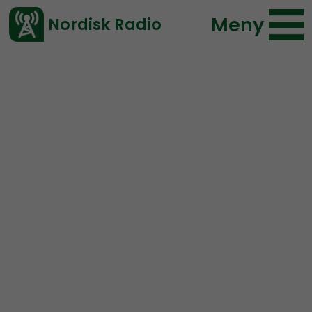
Meny
Nordisk Radio
Vårt senaste avsnitt!
Urklipp
Radio Nordfront
Nordisk Radio
102 lyssningar
2022-04-26 11:29
Ladda ned ⇓
</> embed
EU:s ledare ses som