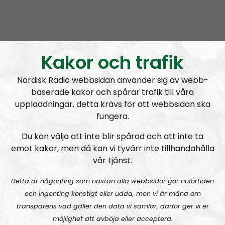
Radio Nordfront
Avsnitt
2026-08-02
Kakor och trafik
RN DIREKT#415:
Sommarlov och prepping
SW
Nordisk Radio webbsidan använder sig av webb-
baserade kakor och spårar trafik till våra
uppladdningar, detta krävs för att webbsidan ska
fungera.
Du kan välja att inte blir spårad och att inte ta
emot kakor, men då kan vi tyvärr inte tillhandahålla
Radio Nordfront
Avsnitt
2026-06-29
vår tjänst.
RN DIREKT#414:
Almedalen och Hübinettes fall
Detta är någonting som nästan alla webbsidor gör nuförtiden
och ingenting konstigt eller udda, men vi är måna om
transparens vad gäller den data vi samlar, därför ger vi er
möjlighet att avböja eller acceptera.