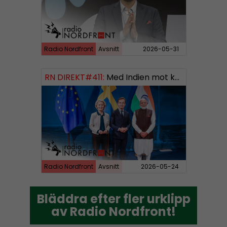
Radio Nordfront
Avsnitt
2026-05-31
RN DIREKT#411:
Med Indien mot kosmos SWISH: 0700738064
Radio Nordfront
Avsnitt
2026-05-24
Bläddra efter fler urklipp
Bläddra efter fler urklipp
av Radio Nordfront!
av Radio Nordfront!