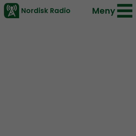
Meny
Nordisk Radio
Vårt senaste avsnitt!
Urklipp
Radio Nordfront
Nordisk Radio
55 lyssningar
2019-09-10 00:34
Ladda ned ⇓
</> embed
“En majoritet av alla som