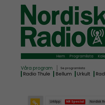
Hem
Programlista
Kal
Våra program
Se programlista
Radio Thule
Bellum
Urkult
Rad
Urklipp
NR Special
Nordisk R