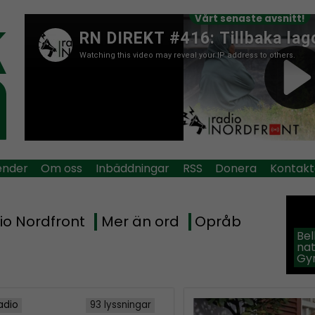
Vårt senaste avsnitt!
ender
Om oss
Inbäddningar
RSS
Donera
Kontakt
io Nordfront
Mer än ord
Opråb
Be
na
Gy
adio
93 lyssningar