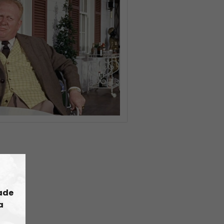
ade
a