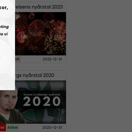
ndsrörelsens nyårstal 2023
kor,
nting
a vi
ial
Avsnitt
2023-12-31
Lindbergs nyårstal 2020
ial
Artikel
2020-12-31