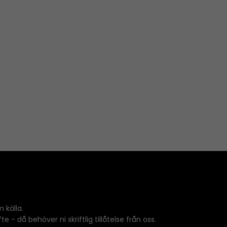
 källa.
 - då behöver ni skriftlig tillåtelse från oss.