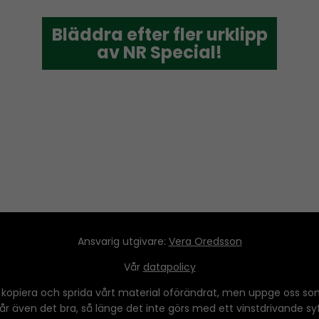
e
a
Bläddra efter fler urklipp
Bläddra efter fler urklipp
s
av NR Special!
av NR Special!
e
o
r
d
e
c
r
e
a
Ansvarig utgivare:
Vera Oredsson
s
e
Vår
datapolicy
v
 kopiera och sprida vårt material oförändrat, men uppge oss som
o
 går även det bra, så länge det inte görs med ett vinstdrivande syfte