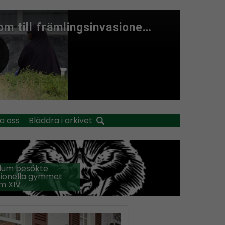
a oss
Bläddra i arkivet
llum besökte
tionella gymmet
m XIV