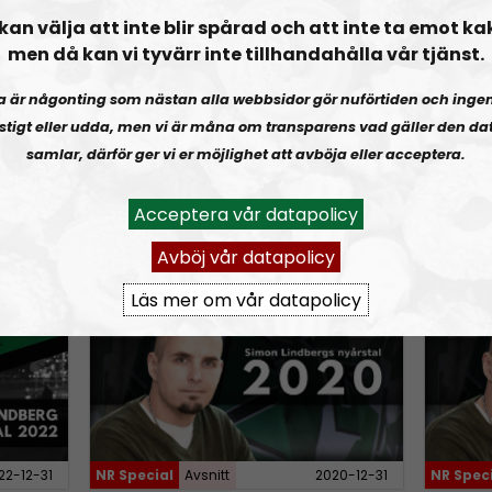
n
och Uffe!
OPEN MIC:
Retrogaming
Motstå
kan välja att inte blir spårad och att inte ta emot ka
A
men då kan vi tyvärr inte tillhandahålla vår tjänst.
r
a är någonting som nästan alla webbsidor gör nuförtiden och inge
r
stigt eller udda, men vi är måna om transparens vad gäller den dat
o
samlar, därför ger vi er möjlighet att avböja eller acceptera.
w
k
Acceptera vår datapolicy
5-12-23
NR Special
Avsnitt
2024-03-09
NR Spec
e
Avböj vår datapolicy
y
022
Simon Lindbergs nyårstal 2020
Simon 
s
Läs mer om vår datapolicy
t
o
i
n
c
r
22-12-31
NR Special
Avsnitt
2020-12-31
NR Spec