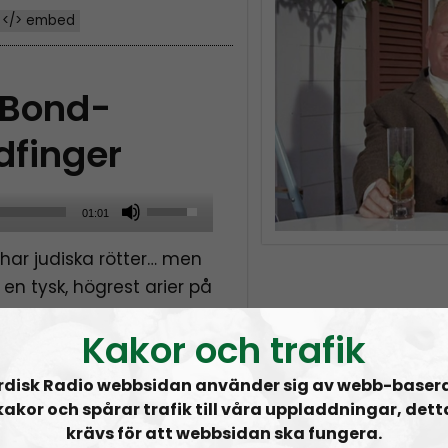
</> embed
 Bond-
dfinger
U
01:01
s
har judiska rötter… men
e
en tysk, högrest arier på
U
p
Kakor och trafik
/
rsionen): R.I.P Sean
D
rdisk Radio webbsidan använder sig av webb-baser
smen i Frankrike
o
kakor och spårar trafik till våra uppladdningar, dett
w
krävs för att webbsidan ska fungera.