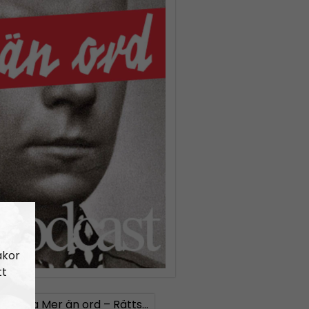
akor
tt
323
Lilla Mer än ord – Rättsväsendet & politiska fångar