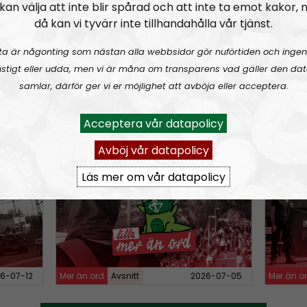
kan välja att inte blir spårad och att inte ta emot kakor,
w
då kan vi tyvärr inte tillhandahålla vår tjänst.
n
ta är någonting som nästan alla webbsidor gör nuförtiden och ingen
A
stigt eller udda, men vi är måna om transparens vad gäller den dat
r
samlar, därför ger vi er möjlighet att avböja eller acceptera.
r
o
6-08-02
Mer än ord
Avsnitt
2026-07-27
Mer än o
Acceptera vår datapolicy
w
Avböj vår datapolicy
k
rganiserad
MÄO#321:
Lilla Mer än ord
MÄO#3
e
Läs mer om vår datapolicy
y
s
t
o
i
6-07-12
Mer än ord
Avsnitt
2026-07-05
Mer än o
n
c