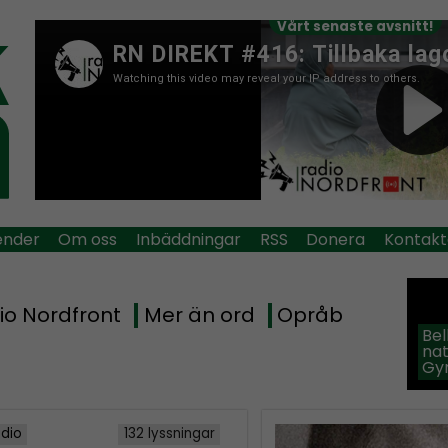
Vårt senaste avsnitt!
ender
Om oss
Inbäddningar
RSS
Donera
Kontakt
io Nordfront
Mer än ord
Opråb
Be
na
Gy
adio
132 lyssningar