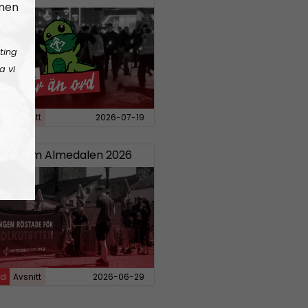
 men
ting
a vi
rd
Avsnitt
2026-07-19
20:
Om Almedalen 2026
rd
Avsnitt
2026-06-29