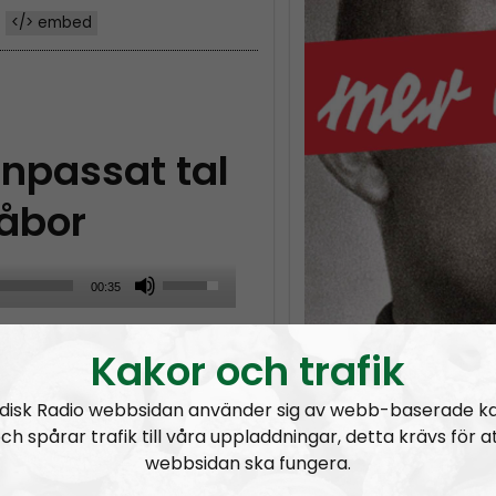
</> embed
npassat tal
eåbor
U
00:35
s
e”
e
Kakor och trafik
U
p
disk Radio webbsidan använder sig av webb-baserade k
/
ch spårar trafik till våra uppladdningar, detta krävs för a
webbsidan ska fungera.
D
ar Week
MÄO#324
Lilla Mer än ord – Nordendagarna & dans i skogen
MÄO#
o