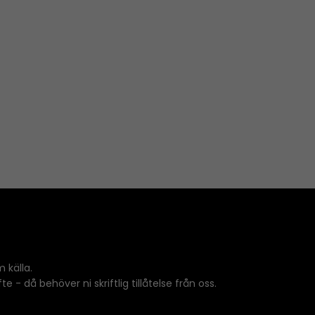
 källa.
 - då behöver ni skriftlig tillåtelse från oss.