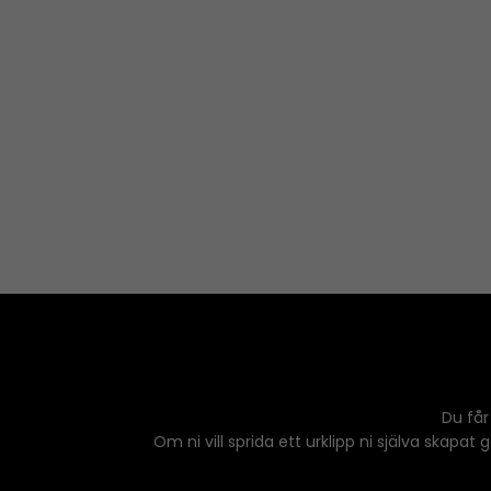
Du får
Om ni vill sprida ett urklipp ni själva skapat