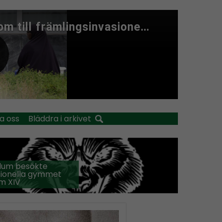
a oss
Bläddra i arkivet
llum besökte
tionella gymmet
m XIV