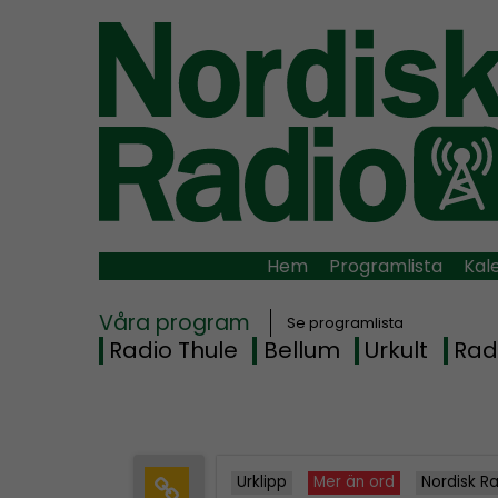
Hem
Programlista
Kal
Våra program
Se programlista
Radio Thule
Bellum
Urkult
Rad
Urklipp
Mer än ord
Nordisk R