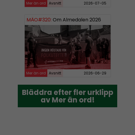
Mer än ord
Avsnitt
2026-07-05
MÄO#320:
Om Almedalen 2026
Mer än ord
Avsnitt
2026-06-29
Bläddra efter fler urklipp
Bläddra efter fler urklipp
av Mer än ord!
av Mer än ord!