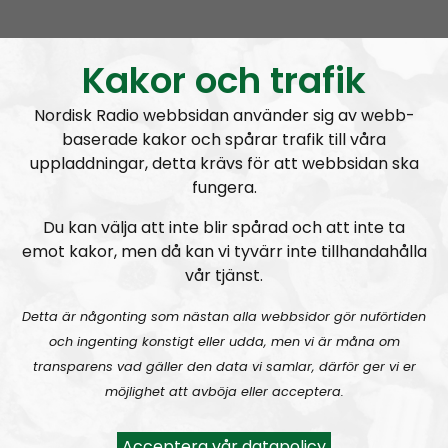
MÄO#324
Lilla Mer än ord – Nordendagarna & dans i skogen
Kakor och trafik
Nordisk Radio webbsidan använder sig av webb-
baserade kakor och spårar trafik till våra
uppladdningar, detta krävs för att webbsidan ska
fungera.
Mer än ord
Avsnitt
2026-07-27
Du kan välja att inte blir spårad och att inte ta
emot kakor, men då kan vi tyvärr inte tillhandahålla
MÄO#323
Lilla Mer än ord – Rättsväsendet & politiska fångar
vår tjänst.
Detta är någonting som nästan alla webbsidor gör nuförtiden
och ingenting konstigt eller udda, men vi är måna om
transparens vad gäller den data vi samlar, därför ger vi er
möjlighet att avböja eller acceptera.
Mer än ord
Avsnitt
2026-07-19
Acceptera vår datapolicy