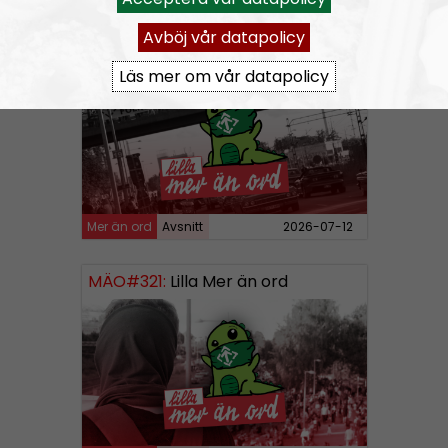
Avböj vår datapolicy
MÄO#322:
Lilla Mer än ord – Att vara organiserad
Läs mer om vår datapolicy
Mer än ord
Avsnitt
2026-07-12
MÄO#321:
Lilla Mer än ord