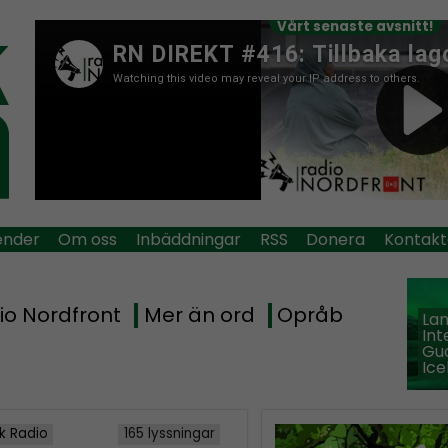
Vårt senaste avsnitt!
ender
Om oss
Inbäddningar
RSS
Donera
Kontakt
io Nordfront
Mer än ord
Opråb
La
Int
Guð
Ice
k Radio
165 lyssningar