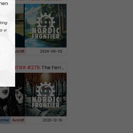
 men
ting
a vi
ontier
Avsnitt
2024-06-02
 FRONTIER #279:
The Ferryman’s Toll
ontier
Avsnitt
2023-12-10