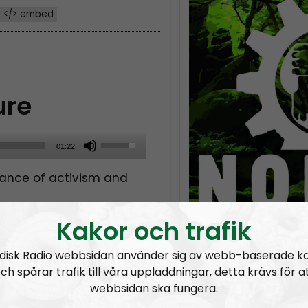
</> embed
ure
U
01:22
s
ance of activism and
e
U
p
Kakor och trafik
TIER #193: Free RAM with
/
disk Radio webbsidan använder sig av webb-baserade k
D
ch spårar trafik till våra uppladdningar, detta krävs för a
o
webbsidan ska fungera.
w
 Logos Revealed
NORDIC FRONTIER #283:
Warren Balogh of Warstrike
NORDIC