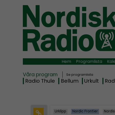
Hem
Programlista
Kal
Våra program
Se programlista
Radio Thule
Bellum
Urkult
Rad
Urklipp
Nordic Frontier
Nordis