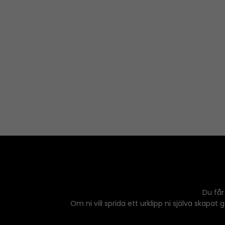
Du får
Om ni vill sprida ett urklipp ni själva skapat