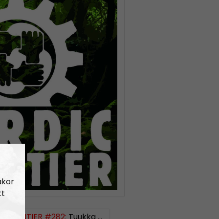
akor
tt
 FRONTIER #282:
Tuukka Kuru of Sinimusta Liike