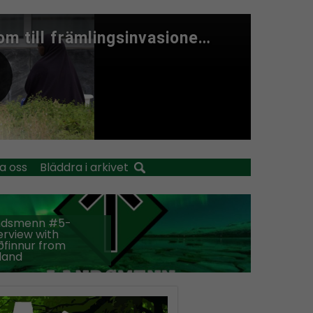
a oss
Bläddra i arkivet
ndsmenn #5-
erview with
finnur from
land