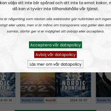
kan välja att inte blir spårad och att inte ta emot kakor,
n
då kan vi tyvärr inte tillhandahålla vår tjänst.
A
r
ta är någonting som nästan alla webbsidor gör nuförtiden och ingen
r
stigt eller udda, men vi är måna om transparens vad gäller den dat
o
samlar, därför ger vi er möjlighet att avböja eller acceptera.
w
4-06-17
Nordic Frontier
Avsnitt
2024-06-10
Nordic Fr
k
Acceptera vår datapolicy
e
Avböj vår datapolicy
 Dissident
NORDIC FRONTIER #280:
Remembering 2023 and looking forward
NORDIC
y
Läs mer om vår datapolicy
s
t
o
i
n
c
24-01-14
Nordic Frontier
Avsnitt
2024-01-07
Nordic Fr
r