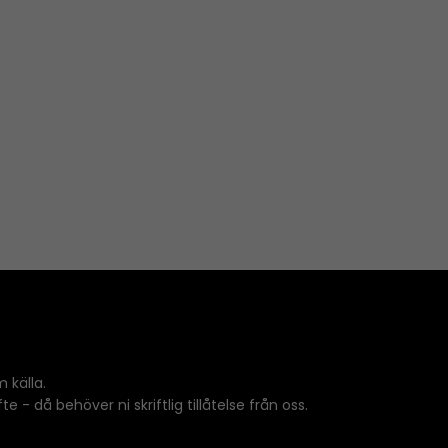
 källa.
 - då behöver ni skriftlig tillåtelse från oss.