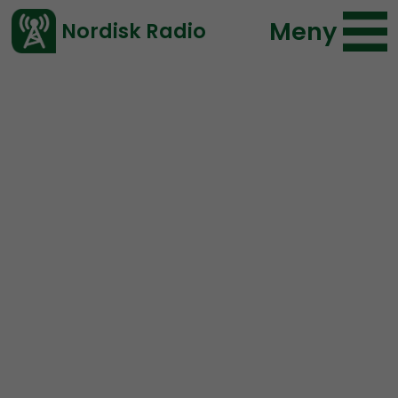
Meny
Nordisk Radio
Vårt senaste avsnitt!
Urklipp
Radio Nordfront
Nordisk Radio
86 lyssningar
2020-03-21 06:00
Ladda ned ⇓
</> embed
Bögkulturens intresse för