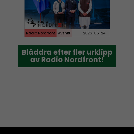
Radio Nordfront
Avsnitt
2026-05-24
Bläddra efter fler urklipp
Bläddra efter fler urklipp
av Radio Nordfront!
av Radio Nordfront!