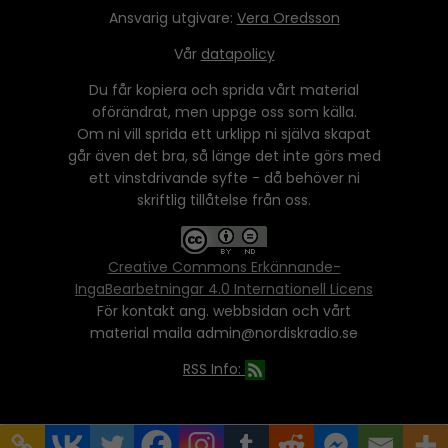
Ansvarig utgivare:
Vera Oredsson
Vår
datapolicy
Du får kopiera och sprida vårt material
oförändrat, men uppge oss som källa.
Om ni vill sprida ett urklipp ni själva skapat
går även det bra, så länge det inte görs med
ett vinstdrivande syfte - då behöver ni
skriftlig tillåtelse från oss.
Creative Commons Erkännande-
IngaBearbetningar 4.0 Internationell Licens
För kontakt ang. webbsidan och vårt
material maila admin@nordiskradio.se
RSS Info: