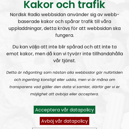
Kakor och trafik
Nordisk Radio webbsidan använder sig av webb-
baserade kakor och spårar trafik till våra
Radio Nordfront
Avsnitt
2026-06-29
uppladdningar, detta krävs för att webbsidan ska
fungera.
RN DIREKT#414:
Almedalen och Hübinettes fall
Du kan välja att inte blir spårad och att inte ta
emot kakor, men då kan vi tyvärr inte tillhandahålla
vår tjänst.
Detta är någonting som nästan alla webbsidor gör nuförtiden
och ingenting konstigt eller udda, men vi är måna om
transparens vad gäller den data vi samlar, därför ger vi er
Radio Nordfront
Avsnitt
2026-06-14
möjlighet att avböja eller acceptera.
RN DIREKT#413:
Prepping inför tredje världskriget
Acceptera vår datapolicy
Avböj vår datapolicy