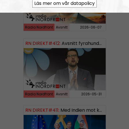
Läs mer om vår datapolicy
Radio Nordfront
Avsnitt
2026-06-07
RN DIREKT#412:
Avsnitt fyrahundratolv SWISH: 0700738064
Radio Nordfront
Avsnitt
2026-05-31
RN DIREKT#411:
Med Indien mot kosmos SWISH: 0700738064