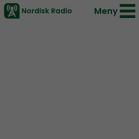
Meny
Nordisk Radio
Vårt senaste avsnitt!
Urklipp
Mimers Brunn
Nordisk Radio
143 lyssningar
2019-10-26 15:00
Ladda ned ⇓
</> embed
“Barn är inte något man