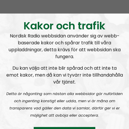
Mimers Brunn #28:
Återkomsten!
Kakor och trafik
Nordisk Radio webbsidan använder sig av webb-
baserade kakor och spårar trafik till våra
uppladdningar, detta krävs för att webbsidan ska
fungera.
Mimers Brunn
Avsnitt
2023-01-26
Du kan välja att inte blir spårad och att inte ta
emot kakor, men då kan vi tyvärr inte tillhandahålla
Mimers Brunn #27:
Nato, FN, EU och kurderna
vår tjänst.
Detta är någonting som nästan alla webbsidor gör nuförtiden
och ingenting konstigt eller udda, men vi är måna om
transparens vad gäller den data vi samlar, därför ger vi er
möjlighet att avböja eller acceptera.