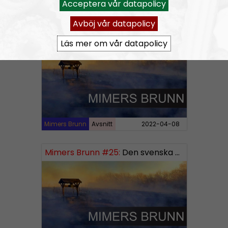
Acceptera vår datapolicy
Mimers Brunn
Avsnitt
2022-06-22
Avböj vår datapolicy
Mimers Brunn #26:
Norden och världen
Läs mer om vår datapolicy
Mimers Brunn
Avsnitt
2022-04-08
Mimers Brunn #25:
Den svenska mentaliteten