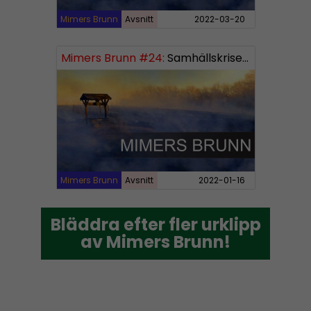
Mimers Brunn
Avsnitt
2022-03-20
Mimers Brunn #24:
Samhällskriserna
Mimers Brunn
Avsnitt
2022-01-16
Bläddra efter fler urklipp
Bläddra efter fler urklipp
av Mimers Brunn!
av Mimers Brunn!