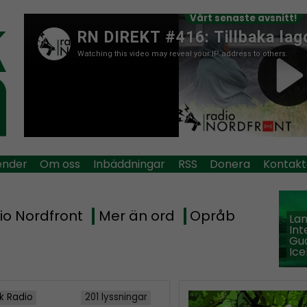
Vårt senaste avsnitt!
ender
Om oss
Inbäddningar
RSS
Donera
Kontakt
io Nordfront
Mer än ord
Opråb
La
Int
Guð
Ice
k Radio
201 lyssningar