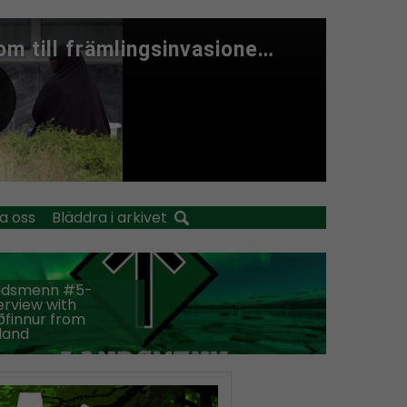
a oss
Bläddra i arkivet
ndsmenn #5-
erview with
finnur from
land