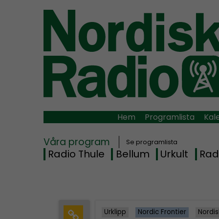
Hem
Programlista
Kal
Våra program
Se programlista
Radio Thule
Bellum
Urkult
Rad
Urklipp
Nordic Frontier
Nordis