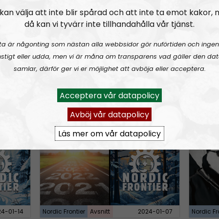
n
 Logos Revealed
NORDIC FRONTIER #283:
Warren Balogh of Warstrike
NORDIC
kan välja att inte blir spårad och att inte ta emot kakor,
A
då kan vi tyvärr inte tillhandahålla vår tjänst.
r
ta är någonting som nästan alla webbsidor gör nuförtiden och ingen
r
stigt eller udda, men vi är måna om transparens vad gäller den dat
o
samlar, därför ger vi er möjlighet att avböja eller acceptera.
w
k
Acceptera vår datapolicy
4-06-17
Nordic Frontier
Avsnitt
2024-06-10
Nordic Fr
e
Avböj vår datapolicy
y
 Dissident
NORDIC FRONTIER #280:
Remembering 2023 and looking forward
NORDIC
s
Läs mer om vår datapolicy
t
o
i
n
c
r
24-01-14
Nordic Frontier
Avsnitt
2024-01-07
Nordic Fr