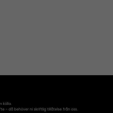
 källa.
 - då behöver ni skriftlig tillåtelse från oss.