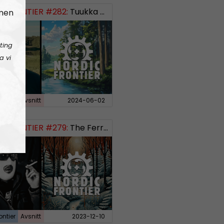
 FRONTIER #282:
Tuukka Kuru of Sinimusta Liike
 men
ting
a vi
ontier
Avsnitt
2024-06-02
 FRONTIER #279:
The Ferryman’s Toll
ontier
Avsnitt
2023-12-10