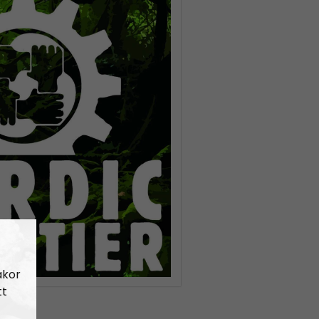
akor
tt