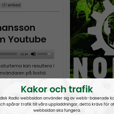
</> embed
hansson
om Youtube
U
01:44
s
naturtema kan resultera i
e
nvändaren på livstid.
U
hansson om den judiska
p
Kakor och trafik
t yttrandefriheten.
/
D
disk Radio webbsidan använder sig av webb-baserade k
o
ch spårar trafik till våra uppladdningar, detta krävs för a
w
webbsidan ska fungera.