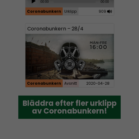
00:00
00:00
r
u
Coronabunkern
Urklipp
909
d
i
Coronabunkern – 28/4
o
P
l
a
y
e
r
Coronabunkern
Avsnitt
2020-04-28
Bläddra efter fler urklipp
Bläddra efter fler urklipp
av Coronabunkern!
av Coronabunkern!