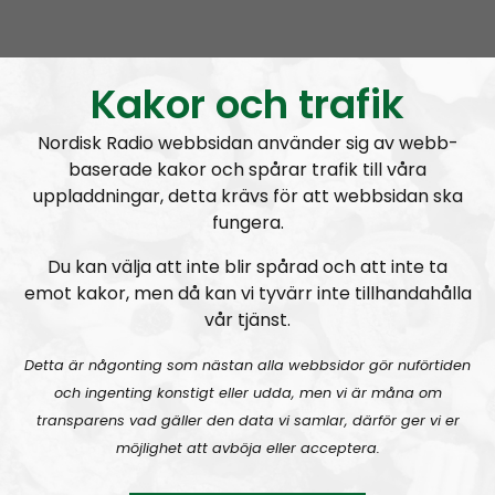
Covid Symptom Tracker i Sverige,
är datainsamlingen harmlös?
Kakor och trafik
Nordisk Radio webbsidan använder sig av webb-
baserade kakor och spårar trafik till våra
uppladdningar, detta krävs för att webbsidan ska
A
fungera.
00:00
00:00
u
Coronabunkern
Urklipp
76
d
Du kan välja att inte blir spårad och att inte ta
emot kakor, men då kan vi tyvärr inte tillhandahålla
i
Coronabunkern – 29/4
vår tjänst.
o
P
Detta är någonting som nästan alla webbsidor gör nuförtiden
l
och ingenting konstigt eller udda, men vi är måna om
a
transparens vad gäller den data vi samlar, därför ger vi er
y
möjlighet att avböja eller acceptera.
e
r