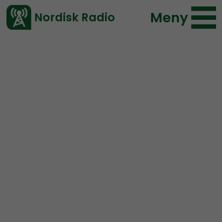
Meny
Nordisk Radio
Vårt senaste avsnitt!
Urklipp
Coronabunkern
Nordisk Radio
36 lyssningar
2020-04-01 18:11
Ladda ned ⇓
</> embed
Äldre som får dö utan