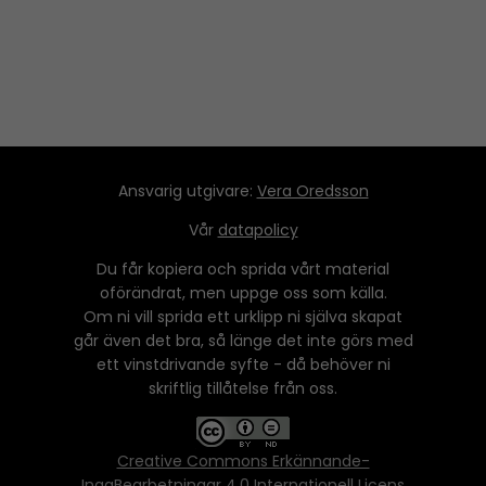
Ansvarig utgivare:
Vera Oredsson
Vår
datapolicy
Du får kopiera och sprida vårt material
oförändrat, men uppge oss som källa.
Om ni vill sprida ett urklipp ni själva skapat
går även det bra, så länge det inte görs med
ett vinstdrivande syfte - då behöver ni
skriftlig tillåtelse från oss.
Creative Commons Erkännande-
IngaBearbetningar 4.0 Internationell Licens