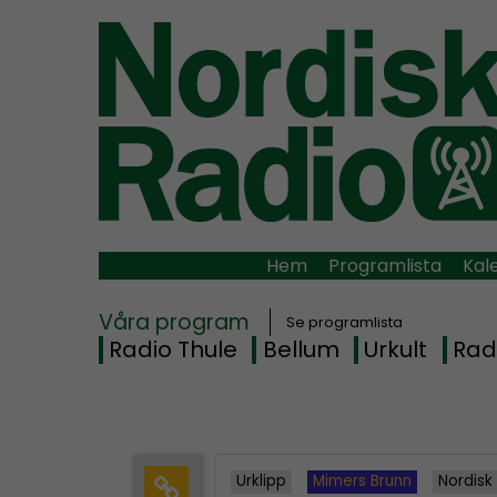
Hem
Programlista
Kal
Våra program
Se programlista
Radio Thule
Bellum
Urkult
Rad
Urklipp
Mimers Brunn
Nordisk