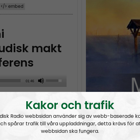
</> embed
i
judisk makt
ferens
U
01:46
s
elsen i Sverige inte var
e
Kakor och trafik
t av judiska globalister.
U
p
disk Radio webbsidan använder sig av webb-baserade k
/
ch spårar trafik till våra uppladdningar, detta krävs för a
webbsidan ska fungera.
D
ationsteorier
Mimers Brunn #28:
Återkomsten!
Mimers
o