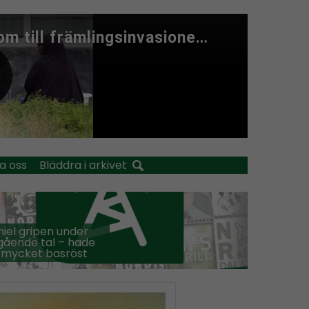
a oss
Bläddra i arkivet
iel gripen under
ående tal – hade
 mycket basröst