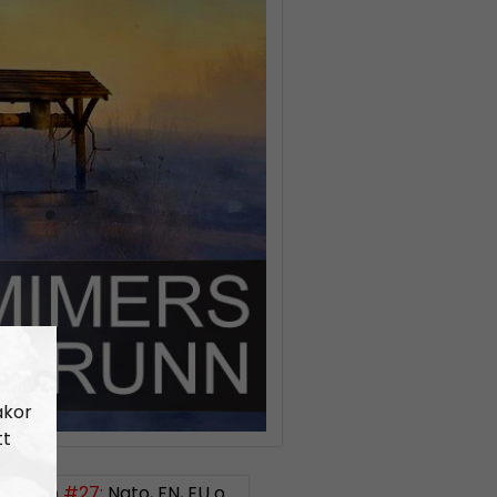
akor
tt
 Brunn #27:
Nato, FN, EU och kurderna