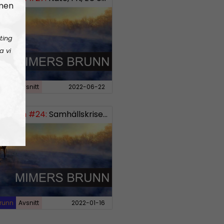
 men
ting
a vi
runn
Avsnitt
2022-06-22
 Brunn #24:
Samhällskriserna
runn
Avsnitt
2022-01-16