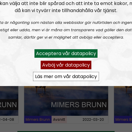
kan välja att inte blir spårad och att inte ta emot kakor,
w
då kan vi tyvärr inte tillhandahålla vår tjänst.
n
ta är någonting som nästan alla webbsidor gör nuförtiden och ingen
A
stigt eller udda, men vi är måna om transparens vad gäller den dat
r
samlar, därför ger vi er möjlighet att avböja eller acceptera.
r
o
3-03-20
Mimers Brunn
Avsnitt
2023-01-26
Mimers B
Acceptera vår datapolicy
w
Avböj vår datapolicy
k
världen
Mimers Brunn #25:
Den svenska mentaliteten
Mimers
e
Läs mer om vår datapolicy
y
s
t
o
i
2-04-08
Mimers Brunn
Avsnitt
2022-03-20
Mimers B
n
c