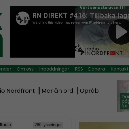
Vårt senaste avsnitt!
ender
Om oss
Inbäddningar
RSS
Donera
Kontakt
io Nordfront
Mer än ord
Opråb
Dan
påg
för
 Radio
280 lyssningar