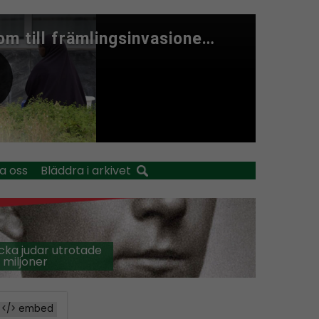
a oss
Bläddra i arkivet
cka judar utrotade
 miljoner
</> embed