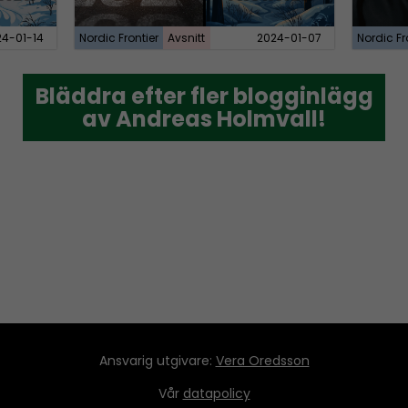
24-01-14
Nordic Frontier
Avsnitt
2024-01-07
Nordic Fr
Bläddra efter fler blogginlägg
Bläddra efter fler blogginlägg
av Andreas Holmvall!
av Andreas Holmvall!
Ansvarig utgivare:
Vera Oredsson
Vår
datapolicy