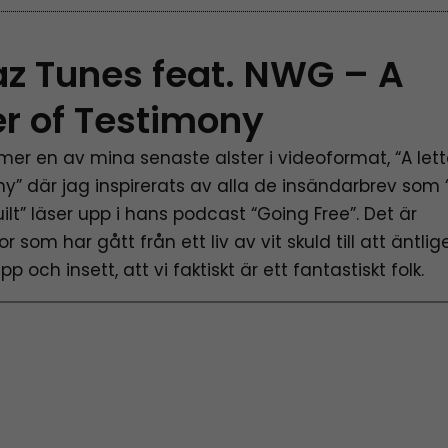
az Tunes feat. NWG – A
er of Testimony
er en av mina senaste alster i videoformat, “A lett
y” där jag inspirerats av alla de insändarbrev som 
ilt” läser upp i hans podcast “Going Free”. Det är
 som har gått från ett liv av vit skuld till att äntli
p och insett, att vi faktiskt är ett fantastiskt folk.