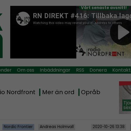
Vårt senaste avsnitt!
ender
Om oss
Inbäddningar
RSS
Donera
Kontakt
io Nordfront
Mer än ord
Opråb
Tjo
sex
Nordic Frontier
Andreas Holmvall
2020-10-26 13:38