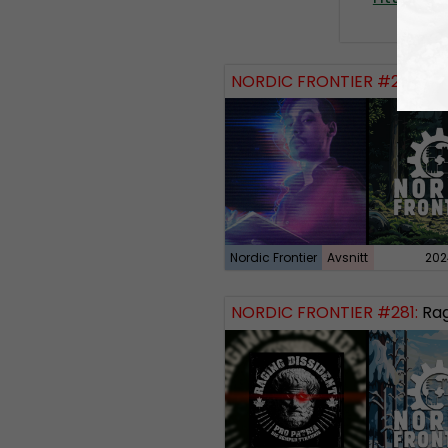
NORDIC FRONTIER #284:
Zach of
Nordic Frontier
Avsnitt
202
NORDIC FRONTIER #281:
Raging