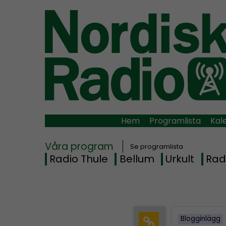
Hem
Programlista
Kal
Våra program
Se programlista
Radio Thule
Bellum
Urkult
Rad
Blogginlägg