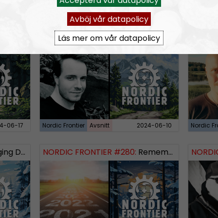
Acceptera vår datapolicy
Avböj vår datapolicy
Läs mer om vår datapolicy
 Logos Revealed
NORDIC FRONTIER #283:
Warren Balogh of Warstrike
NORDIC
4-06-17
Nordic Frontier
Avsnitt
2024-06-10
Nordic Fr
 Dissident
NORDIC FRONTIER #280:
Remembering 2023 and looking forward
NORDIC