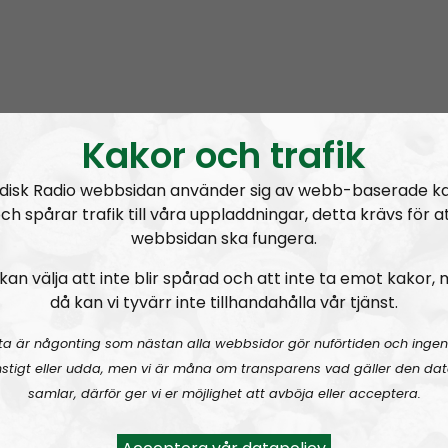
Kakor och trafik
disk Radio webbsidan använder sig av webb-baserade k
na Tiwaz Tunes på Odysee.com:
ch spårar trafik till våra uppladdningar, detta krävs för a
/odysee.com/@TiwazTunes:d
webbsidan ska fungera.
kan välja att inte blir spårad och att inte ta emot kakor,
då kan vi tyvärr inte tillhandahålla vår tjänst.
ta är någonting som nästan alla webbsidor gör nuförtiden och ingen
stigt eller udda, men vi är måna om transparens vad gäller den dat
omfy Corner på Telegram:
https://t.me/tiwazcomfy
samlar, därför ger vi er möjlighet att avböja eller acceptera.
nes Bitchute:
/www.bitchute.com/channel/pAvt9yrzmzmC/