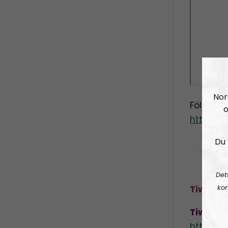
Nor
Följ gär
o
https:/
Du 
Det
kon
Tiwaz C
Tiwaz Tu
https:/