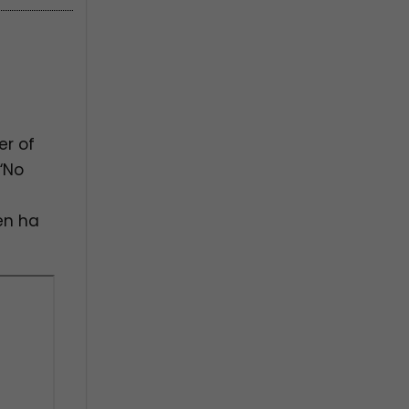
er of
“No
gen ha