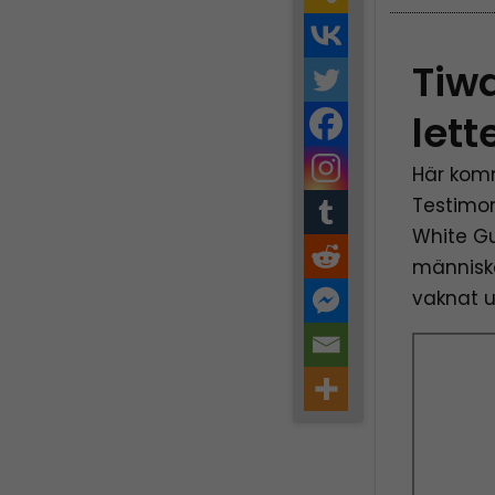
Tiw
lett
Här komm
Testimon
White Gu
människor
vaknat up