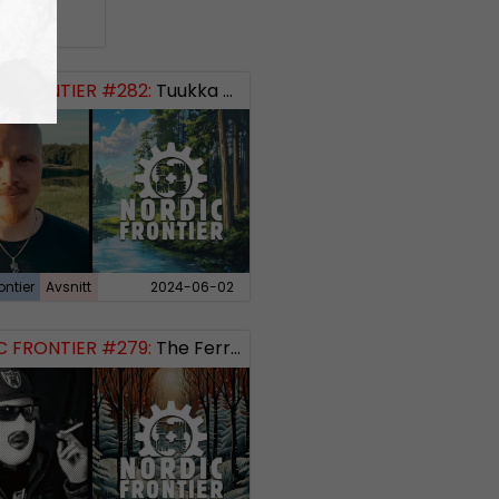
 FRONTIER #282:
Tuukka Kuru of Sinimusta Liike
ontier
Avsnitt
2024-06-02
 FRONTIER #279:
The Ferryman’s Toll