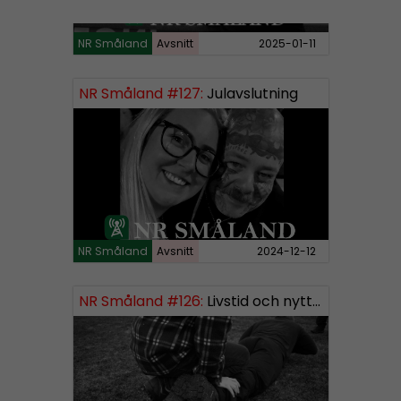
NR Småland
Avsnitt
2025-01-11
NR Småland #127:
Julavslutning
NR Småland
Avsnitt
2024-12-12
NR Småland #126:
Livstid och nytt segment