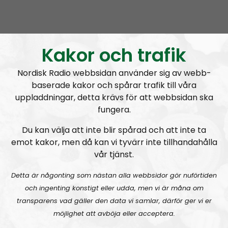
”tossdagar”. Förhandlingarna blev stundtals hårda för
att få igenom vårt krav på att få sända på rätt dag, då
planeringen för framtiden gjorts innan detta
radioprogram spelats in.
Kakor och trafik
Men vår envishet bar frukt och vi kan nu stoltsera med
Nordisk Radio webbsidan använder sig av webb-
att vara första lokalradioprogrammet inom Nordisk
baserade kakor och spårar trafik till våra
Radio som kommer att bli ett ”frukostprogram” och ni
uppladdningar, detta krävs för att webbsidan ska
fungera.
kan se fram emot att lyssna till NR Småland på
torsdagar kl 09.00, lagom till frukostrasten på jobbet.
Du kan välja att inte blir spårad och att inte ta
emot kakor, men då kan vi tyvärr inte tillhandahålla
Genom att bredda sändningstiden så är ett stort steg
vår tjänst.
taget för att Nordisk Radio kommer att bli en mer
heltäckande radio som på allvar kommer att ta upp
Detta är någonting som nästan alla webbsidor gör nuförtiden
och ingenting konstigt eller udda, men vi är måna om
kampen mot systemlojala mediebolag och statsstyrd
transparens vad gäller den data vi samlar, därför ger vi er
skräpkultur genom ett sundare allternativ som går att
möjlighet att avböja eller acceptera.
avnjuta redan på förmiddagen.