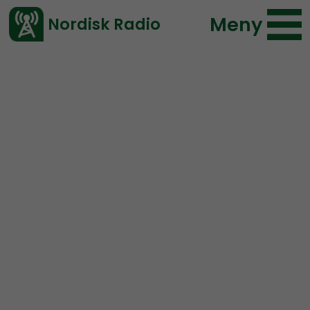
Meny
Nordisk Radio
Vårt senaste avsnitt!
Blogginlägg
NR Småland
Nordisk Radio
2019-08-01 14:04
</> embed
NR Småland ser dagens
ljus