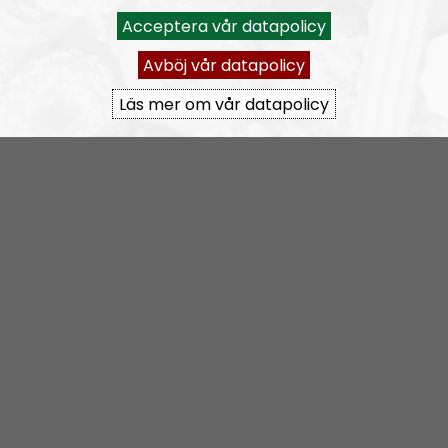
Dock har vi en lång resa fram tills vi på allvar kan
Acceptera vår datapolicy
konkurera med slaskradion som vanligtvis fyller etern
Avböj vår datapolicy
dygnet runt då ekonomin inte tillåter oss att på heltid
Läs mer om vår datapolicy
ägna oss åt att jobba med radio. Förutom att jobba för
att betala dessa klåpare till radiopratare så måste vi till
övervägande del själva stå för utrustning, arbetet
bakom och även sända på tider som ligger utanför den
ordinarie verksamheten inom Nordiska
motståndsrörelsen. Kort och gott, vi har tre olika jobb
som vi ska sköta och hur vi än vrider och vänder på det
så har dygnet bara 24 timmar.
Med detta sagt så önskar jag er alla en fortsatt god
lyssning och hoppas att programmet är till belåtenhet.
Betänk att detta är ett första pilotavsnitt och vi är
glada amatörer som snickrat ihop detta avsnitt, samt