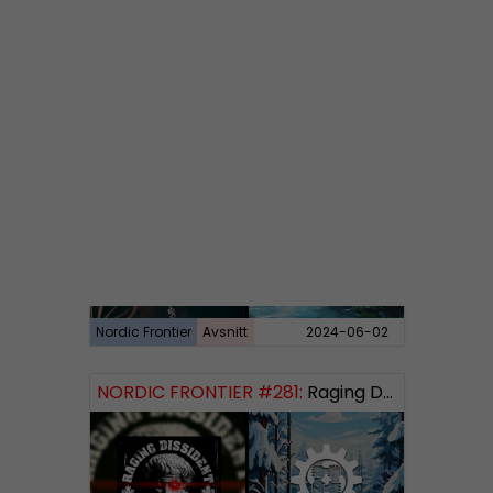
Nordic Frontier
Avsnitt
2024-06-10
NORDIC FRONTIER #282:
Tuukka Kuru of Sinimusta Liike
Nordic Frontier
Avsnitt
2024-06-02
NORDIC FRONTIER #281:
Raging Dissident