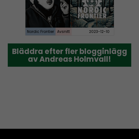
Nordic Frontier
Avsnitt
2023-12-10
Bläddra efter fler blogginlägg
Bläddra efter fler blogginlägg
av Andreas Holmvall!
av Andreas Holmvall!