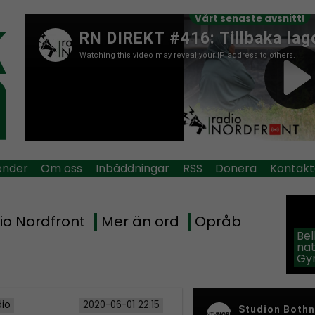
Vårt senaste avsnitt!
ender
Om oss
Inbäddningar
RSS
Donera
Kontakt
io Nordfront
Mer än ord
Opråb
Be
na
Gy
dio
2020-06-01 22:15