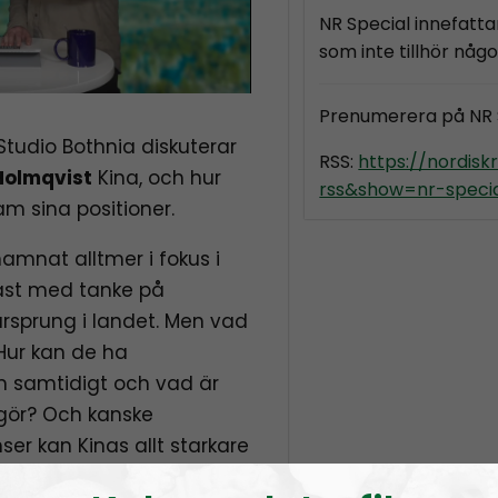
NR Special innefattar
som inte tillhör nå
Prenumerera på NR
Studio Bothnia diskuterar
RSS:
https://nordis
Holmqvist
Kina, och hur
rss&show=nr-speci
am sina positioner.
amnat alltmer i fokus i
nast med tanke på
ursprung i landet. Men vad
 Hur kan de ha
 samtidigt och vad är
gör? Och kanske
ser kan Kinas allt starkare