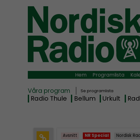
Hem
Programlista
Kal
Våra program
Se programlista
Radio Thule
Bellum
Urkult
Rad
Avsnitt
NR Special
Nordisk Ra