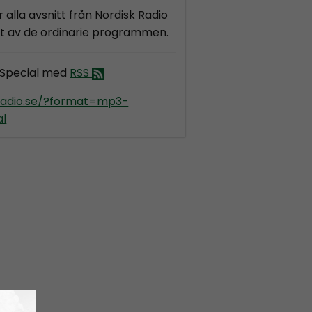
 alla avsnitt från Nordisk Radio
got av de ordinarie programmen.
 Special med
RSS
kradio.se/?format=mp3-
al