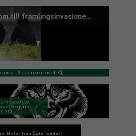
a oss
Bläddra i arkivet
llum besökte
tionella gymmet
m XIV