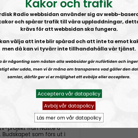
Kakor och trafik
klund
och
Simon
rdisk Radio webbsidan använder sig av webb-baser
snittet av Studio Bothnia.
kakor och spårar trafik till våra uppladdningar, dett
krävs för att webbsidan ska fungera.
n intervjuserie där
David
teranen
Bo Nilsson
.
kan välja att inte blir spårad och att inte ta emot ka
men då kan vi tyvärr inte tillhandahålla vår tjänst.
wisha till
a är någonting som nästan alla webbsidor gör nuförtiden och inge
stigt eller udda, men vi är måna om transparens vad gäller den dat
ll ha ert förnamn uppläst
samlar, därför ger vi er möjlighet att avböja eller acceptera.
t i
om att skriva “ej
Acceptera vår datapolicy
Avböj vår datapolicy
Läs mer om vår datapolicy
tv-projekt från Näste 6
. Budskapet som förs ut i