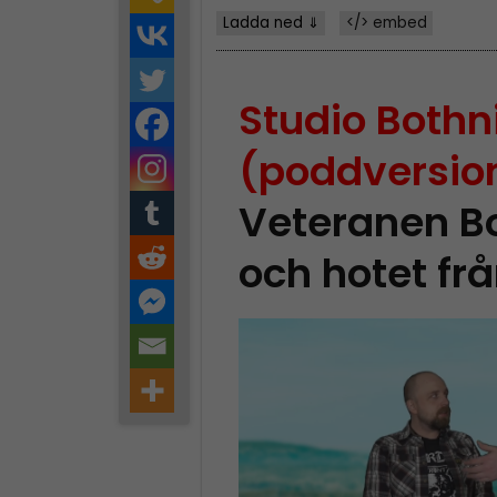
Ladda ned ⇓
</> embed
Studio Bothn
(poddversio
Veteranen Bo
och hotet fr