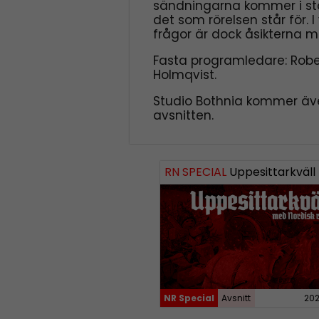
sändningarna kommer i stor
det som rörelsen står för. I
frågor är dock åsikterna m
Fasta programledare: Robe
Holmqvist.
Studio Bothnia kommer äve
avsnitten.
RN SPECIAL
Uppesittarkväll med Andreas 
NR Special
Avsnitt
202