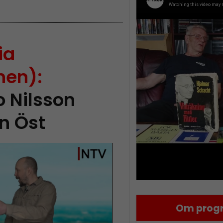
ia
nen):
 Nilsson
ån Öst
Om progr