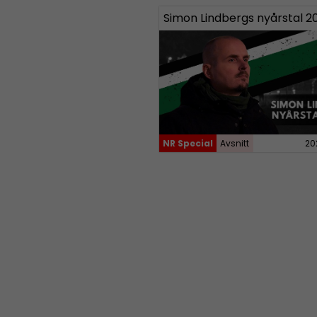
Simon Lindbergs nyårstal 2
NR Special
Avsnitt
20