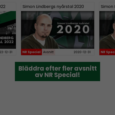
022
Simon Lindbergs nyårstal 2020
Simon 
22-12-31
NR Special
Avsnitt
2020-12-31
NR Spec
Bläddra efter fler avsnitt
Bläddra efter fler avsnitt
av NR Special!
av NR Special!