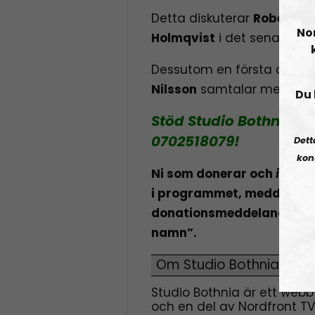
Detta diskuterar
Robert E
No
Holmqvist
i det senaste av
Dessutom en första del i e
Nilsson
samtalar med ve
Du 
Stöd Studio Bothnia – s
0702518079!
Dett
kon
Ni som donerar och
inte
vi
i programmet, meddela de
donationsmeddelandet gen
namn”.
Om Studio Bothnia
Studio Bothnia är ett webb
och en del av Nordfront TV