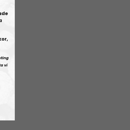
ade
a
kor,
nting
a vi