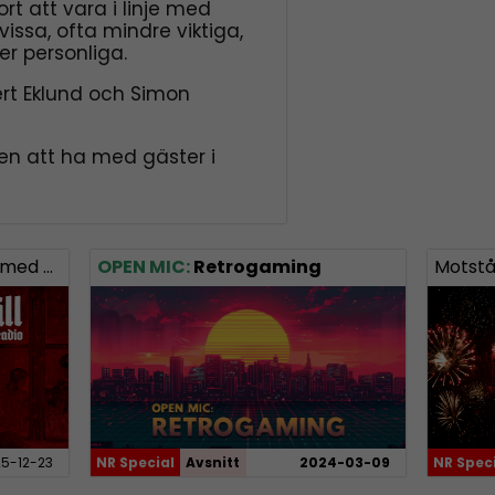
t att vara i linje med
 vissa, ofta mindre viktiga,
er personliga.
rt Eklund och Simon
n att ha med gäster i
och Uffe!
OPEN MIC:
Retrogaming
Motstå
5-12-23
NR Special
Avsnitt
2024-03-09
NR Spec