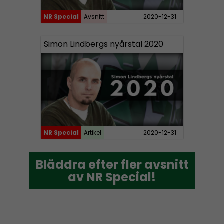
NR Special
Avsnitt
2020-12-31
Simon Lindbergs nyårstal 2020
NR Special
Artikel
2020-12-31
Bläddra efter fler avsnitt
Bläddra efter fler avsnitt
av NR Special!
av NR Special!