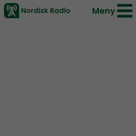
Meny
Nordisk Radio
Vårt senaste avsnitt!
Avsnitt
NR Special
Simon Holmqvist
2020-09-10 17:00
Ladda ned ⇓
</> embed
Studio Bothnia
(poddversionen):