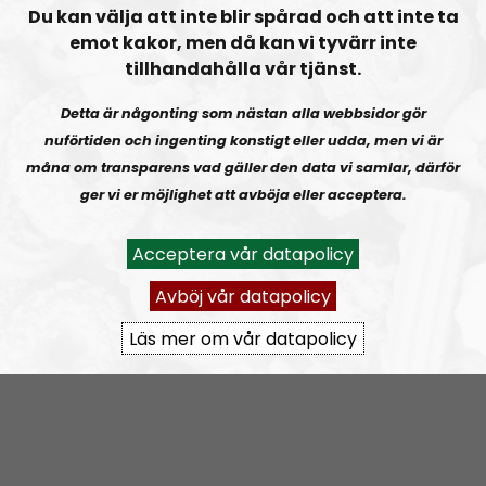
Om programmet NR Special
Du kan välja att inte blir spårad och att inte ta
emot kakor, men då kan vi tyvärr inte
NR Special innefattar alla avsnitt från Nordisk Radio
tillhandahålla vår tjänst.
som inte tillhör något av de ordinarie programmen.
Detta är någonting som nästan alla webbsidor gör
nuförtiden och ingenting konstigt eller udda, men vi är
Prenumerera på NR Special med
RSS
måna om transparens vad gäller den data vi samlar, därför
ger vi er möjlighet att avböja eller acceptera.
RSS:
https://nordiskradio.se/?format=mp3-
rss&show=nr-special
Acceptera vår datapolicy
Avböj vår datapolicy
RN SPECIAL
Uppesittarkväll med Andreas och Uffe!
Läs mer om vår datapolicy