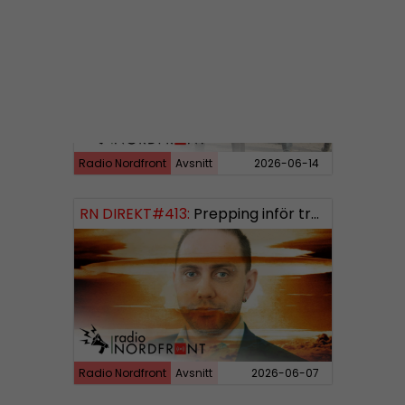
RN DIREKT#414:
Almedalen och Hübinettes fall
Radio Nordfront
Avsnitt
2026-06-14
RN DIREKT#413:
Prepping inför tredje världskriget
Radio Nordfront
Avsnitt
2026-06-07