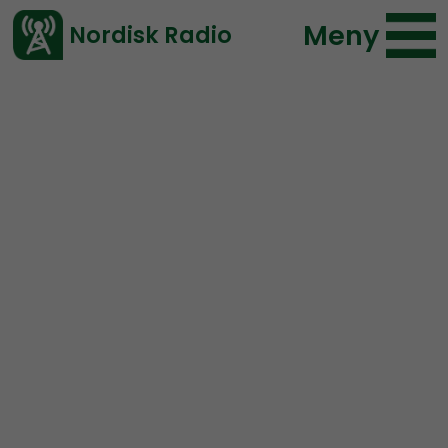
Meny
Nordisk Radio
Vårt senaste avsnitt!
Avsnitt
Radio Nordfront
Nordisk Radio
2018-10-07 18:00
Ladda ned ⇓
</> embed
RN DIREKT#94: HMF-
mannen, Kavanaugh och