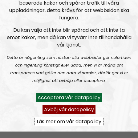
baserade kakor och spårar trafik till våra
uppladdningar, detta krävs för att webbsidan ska
fungera.
Du kan välja att inte blir spårad och att inte ta
emot kakor, men då kan vi tyvärr inte tillhandahålla
vår tjänst.
Radio Nordfront
Avsnitt
2026-08-02
Detta är någonting som nästan alla webbsidor gör nuförtiden
och ingenting konstigt eller udda, men vi är måna om
RN DIREKT#415:
Sommarlov och prepping
SW
transparens vad gäller den data vi samlar, därför ger vi er
möjlighet att avböja eller acceptera.
Acceptera vår datapolicy
Avböj vår datapolicy
Läs mer om vår datapolicy
Radio Nordfront
Avsnitt
2026-06-29