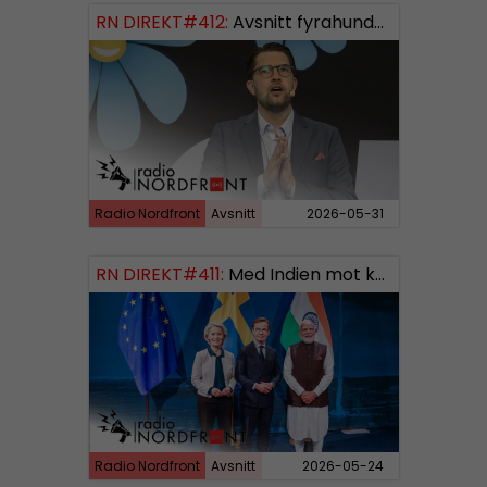
RN DIREKT#412:
Avsnitt fyrahundratolv SWISH: 0700738064
Radio Nordfront
Avsnitt
2026-05-31
RN DIREKT#411:
Med Indien mot kosmos SWISH: 0700738064
Radio Nordfront
Avsnitt
2026-05-24