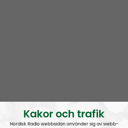
Radio Nordfront gillar åsikt- och yttrandefrihet.
Därför bjuder vi titt som tätt in gäster av alla det slag,
alltifrån sympatiskt inställda personer till
meningsmotståndare.
Epost:
radionordfront@nordiskradio.se
simon.holmqvist@nordfront.se
martin.saxlind@nordfront.se
Prenumerera på Radio Nordfront med
RSS
RSS:
https://nordiskradio.se/?format=mp3-
rss&show=radio-nordfront
Kakor och trafik
Nordisk Radio webbsidan använder sig av webb-
RN DIREKT#416:
Tillbaka lagom till främlingsinvasionen