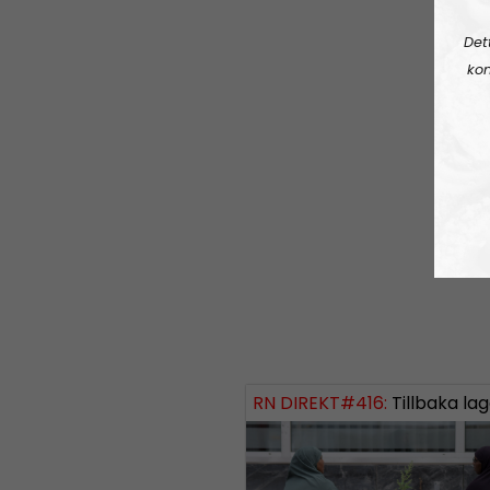
Det
kon
RN DIREKT#416:
Tillbaka lagom till främli