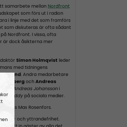
ett samarbete mellan
Nordfront
Budskapet som förs ut i radion
ara i linje med det som framförs
et som diskuteras är ofta sådant
på Nordfront. I vissa, ofta
or är dock åsikterna mer
edaktör
Simon Holmqvist
leder
mans med tidningens
n Saxlind
. Andra medarbetare
s Lindberg
och
Andreas
nd som
Andreas Johansson
i
akor
Hey Buddy
på sociala medier.
tt
k Radios Max Rosenfors.
r åsikt- och yttrandefrihet.
 men
 som tätt in gäster av alla det