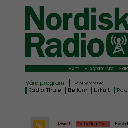
Hem
Programlista
Kal
Våra program
Se programlista
Radio Thule
Bellum
Urkult
Rad
Avsnitt
Radio Nordfront
Nordis