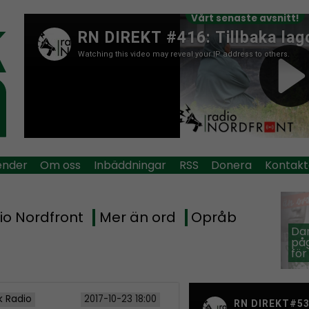
Vårt senaste avsnitt!
ender
Om oss
Inbäddningar
RSS
Donera
Kontakt
io Nordfront
Mer än ord
Opråb
Dan
påg
för
k Radio
2017-10-23 18:00