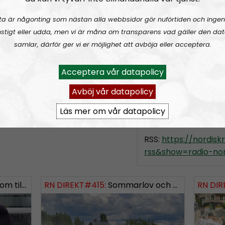
slag, alltifrån sympat
ta är någonting som nästan alla webbsidor gör nuförtiden och ingen
meningsmotståndar
stigt eller udda, men vi är måna om transparens vad gäller den dat
Epost:
samlar, därför ger vi er möjlighet att avböja eller acceptera.
radionordfront@n
Acceptera vår datapolicy
simon.holmqvist@
martin.saxlind@no
Avböj vår datapolicy
Läs mer om vår datapolicy
Prenumerera på Ra
RSS:
https://nordis
rss&show=radio-nor
ngsinvasionen
RN DIREKT#415:
Sommarlov och prepping
SWISH: 0738958452
RN DIR
SW