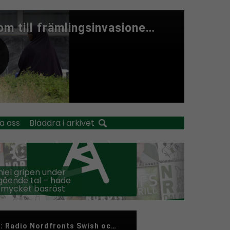
a oss
Bläddra i arkivet
iel gripen under
ående tal – hade
 mycket basröst