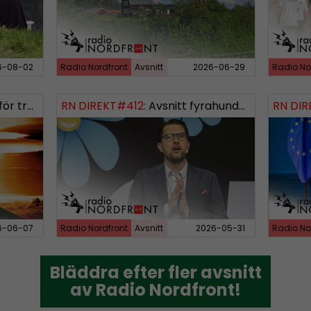
6-08-02
Radio Nordfront
Avsnitt
2026-06-29
Radio No
rldskriget
RN DIREKT#412:
Avsnitt fyrahundratolv SWISH: 0700738064
RN DIR
6-06-07
Radio Nordfront
Avsnitt
2026-05-31
Radio No
Bläddra efter fler avsnitt
Bläddra efter fler avsnitt
av Radio Nordfront!
av Radio Nordfront!