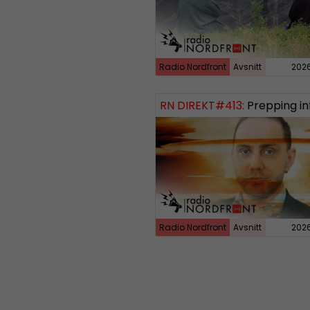
Radio Nordfront
Avsnitt
202
RN DIREKT#413:
Prepping inför tredje vä
Radio Nordfront
Avsnitt
202