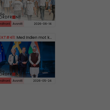
rdfront
Avsnitt
2026-06-14
EKT#411:
Med Indien mot kosmos SWISH: 0700738064
rdfront
Avsnitt
2026-05-24