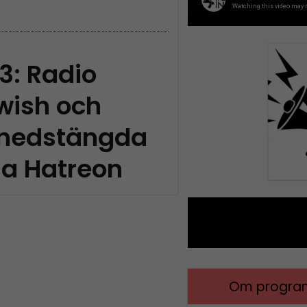
3: Radio
wish och
 nedstängda
ia Hatreon
Om program