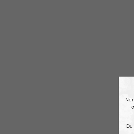
Nor
o
Du 