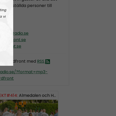
iskt inställda personer till
ting
e.
a vi
ordiskradio.se
nordfront.se
rdfront.se
dio Nordfront med
RSS
kradio.se/?format=mp3-
dfront
EKT#414:
ISH: 0738958452
Almedalen och Hübinettes fall