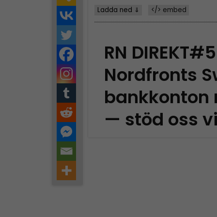
Ladda ned ⇓
</> embed
RN DIREKT#5
Nordfronts S
bankkonton
— stöd oss v