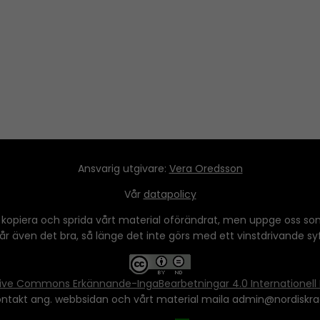
Ansvarig utgivare:
Vera Oredsson
Vår
datapolicy
 kopiera och sprida vårt material oförändrat, men uppge oss som
 går även det bra, så länge det inte görs med ett vinstdrivande syfte
ive Commons Erkännande-IngaBearbetningar 4.0 Internationell 
ontakt ang. webbsidan och vårt material maila admin@nordiskra