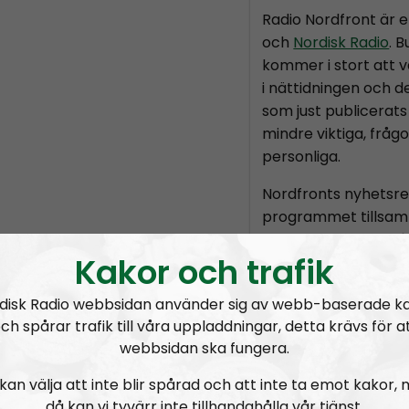
Radio Nordfront är 
och
Nordisk Radio
. 
kommer i stort att v
i nättidningen och d
som just publicerats 
mindre viktiga, fråg
personliga.
Nordfronts nyhetsr
programmet tillsam
chefredaktör
Marti
Kakor och trafik
är skribenten
Tobia
Holmvall
, även kä
disk Radio webbsidan använder sig av webb-baserade k
Nordic Frontier
och
ch spårar trafik till våra uppladdningar, detta krävs för a
Producent är Nordis
webbsidan ska fungera.
Radio Nordfront gilla
kan välja att inte blir spårad och att inte ta emot kakor,
Därför bjuder vi titt
då kan vi tyvärr inte tillhandahålla vår tjänst.