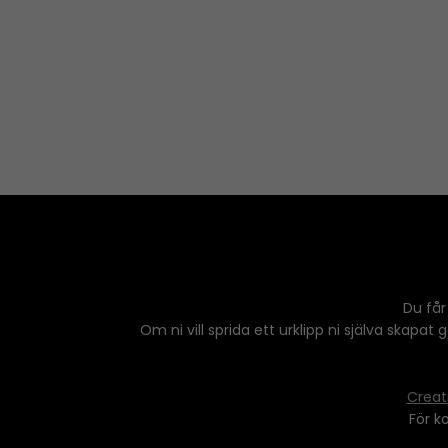
Du får
Om ni vill sprida ett urklipp ni själva skapat
Creat
För k