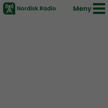
Meny
Nordisk Radio
Vårt senaste avsnitt!
Avsnitt
Radio Nordfront
Nordisk Radio
2017-10-15 18:00
Ladda ned ⇓
</> embed
RN DIREKT#52: Demon
och rättegång i Finland,