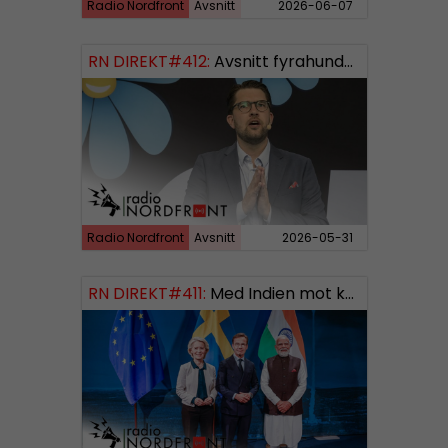
Radio Nordfront
Avsnitt
2026-06-07
RN DIREKT#412:
Avsnitt fyrahundratolv SWISH: 0700738064
Radio Nordfront
Avsnitt
2026-05-31
RN DIREKT#411:
Med Indien mot kosmos SWISH: 0700738064