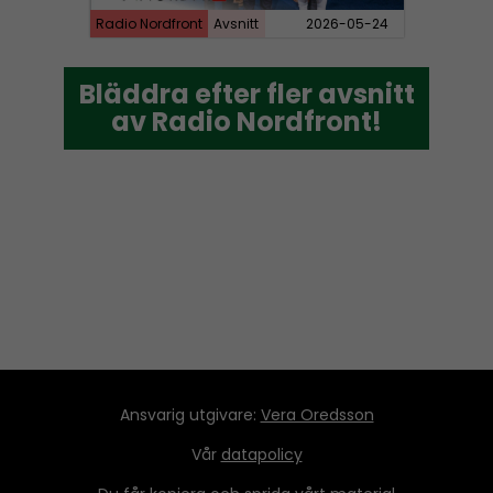
Radio Nordfront
Avsnitt
2026-05-24
Bläddra efter fler avsnitt
Bläddra efter fler avsnitt
av Radio Nordfront!
av Radio Nordfront!
Ansvarig utgivare:
Vera Oredsson
Vår
datapolicy