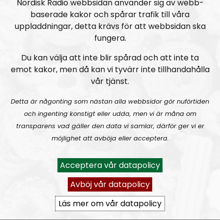
Nordisk Radio webbsidan använder sig av webb-
RN DIREKT#416:
Tillbaka lagom till främlingsinvasionen
baserade kakor och spårar trafik till våra
uppladdningar, detta krävs för att webbsidan ska
fungera.
Du kan välja att inte blir spårad och att inte ta
emot kakor, men då kan vi tyvärr inte tillhandahålla
vår tjänst.
Radio Nordfront
Avsnitt
2026-08-02
Detta är någonting som nästan alla webbsidor gör nuförtiden
och ingenting konstigt eller udda, men vi är måna om
transparens vad gäller den data vi samlar, därför ger vi er
RN DIREKT#415:
Sommarlov och prepping
SW
möjlighet att avböja eller acceptera.
Acceptera vår datapolicy
Avböj vår datapolicy
Läs mer om vår datapolicy
Radio Nordfront
Avsnitt
2026-06-29