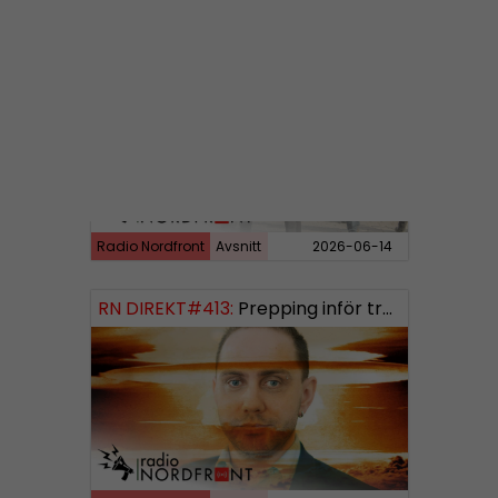
RN DIREKT#414:
Almedalen och Hübinettes fall
Radio Nordfront
Avsnitt
2026-06-14
RN DIREKT#413:
Prepping inför tredje världskriget