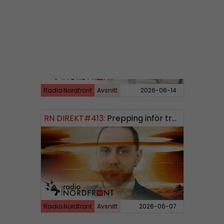
RN DIREKT#414:
Almedalen och Hübinettes fall
Radio Nordfront
Avsnitt
2026-06-14
RN DIREKT#413:
Prepping inför tredje världskriget
Radio Nordfront
Avsnitt
2026-06-07