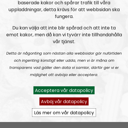
baserade kakor och spårar trafik till våra
uppladdningar, detta krävs för att webbsidan ska
fungera.
Du kan välja att inte blir spårad och att inte ta
emot kakor, men då kan vi tyvärr inte tillhandahålla
vår tjänst.
Radio Nordfront
Avsnitt
2026-08-02
Detta är någonting som nästan alla webbsidor gör nuförtiden
och ingenting konstigt eller udda, men vi är måna om
RN DIREKT#415:
Sommarlov och prepping
SW
transparens vad gäller den data vi samlar, därför ger vi er
möjlighet att avböja eller acceptera.
Acceptera vår datapolicy
Avböj vår datapolicy
Läs mer om vår datapolicy
Radio Nordfront
Avsnitt
2026-06-29