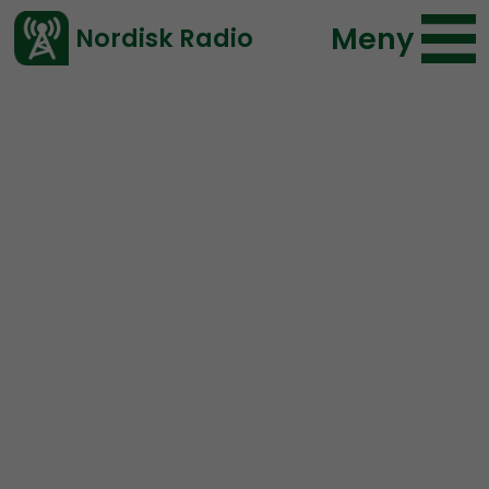
Meny
Nordisk Radio
Vårt senaste avsnitt!
Avsnitt
Radio Nordfront
Nordisk Radio
2018-06-03 18:00
Ladda ned ⇓
</> embed
RN DIREKT #80: NOA +
SÄPO, Joakim Ruist och