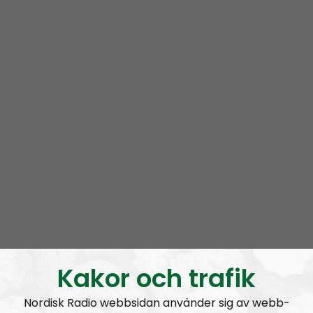
Radio Nordfront gillar åsikt- och yttrandefrihet.
Därför bjuder vi titt som tätt in gäster av alla det slag,
alltifrån sympatiskt inställda personer till
meningsmotståndare.
Epost:
radionordfront@nordiskradio.se
simon.holmqvist@nordfront.se
martin.saxlind@nordfront.se
Prenumerera på Radio Nordfront med
RSS
RSS:
https://nordiskradio.se/?format=mp3-
rss&show=radio-nordfront
Kakor och trafik
Nordisk Radio webbsidan använder sig av webb-
RN DIREKT#416:
Tillbaka lagom till främlingsinvasionen