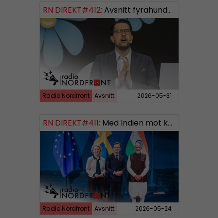
RN DIREKT#412:
Avsnitt fyrahundratolv SWISH: 0700738064
Radio Nordfront
Avsnitt
2026-05-31
RN DIREKT#411:
Med Indien mot kosmos SWISH: 0700738064
Radio Nordfront
Avsnitt
2026-05-24