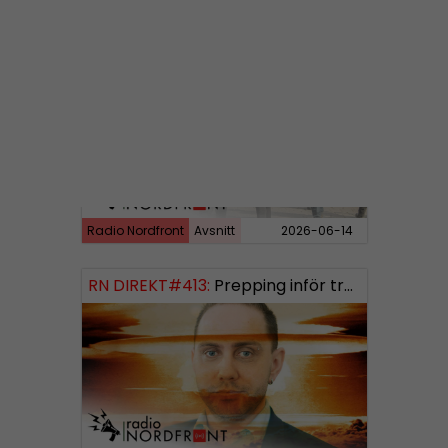
RN DIREKT#414:
Almedalen och Hübinettes fall
Radio Nordfront
Avsnitt
2026-06-14
RN DIREKT#413:
Prepping inför tredje världskriget