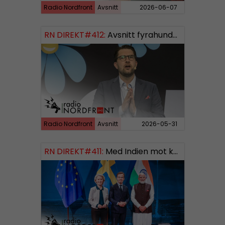
Radio Nordfront
Avsnitt
2026-06-07
RN DIREKT#412:
Avsnitt fyrahundratolv SWISH: 0700738064
Radio Nordfront
Avsnitt
2026-05-31
RN DIREKT#411:
Med Indien mot kosmos SWISH: 0700738064