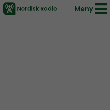
Meny
Nordisk Radio
Vårt senaste avsnitt!
Avsnitt
Radio Nordfront
Nordisk Radio
2023-04-30 17:43
Ladda ned ⇓
</> embed
RN DIREKT#278:
Tucker
Carlson och den nordiska