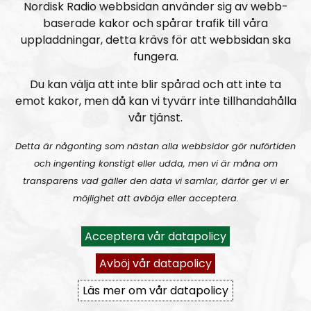
Nordic Frontier
och
Hey Buddy
på sociala medier.
Nordisk Radio webbsidan använder sig av webb-
baserade kakor och spårar trafik till våra
Producent är Nordisk Radios Max Rosenfors.
uppladdningar, detta krävs för att webbsidan ska
fungera.
Radio Nordfront gillar åsikt- och yttrandefrihet.
Därför bjuder vi titt som tätt in gäster av alla det slag,
Du kan välja att inte blir spårad och att inte ta
alltifrån sympatiskt inställda personer till
emot kakor, men då kan vi tyvärr inte tillhandahålla
meningsmotståndare.
vår tjänst.
Epost:
Detta är någonting som nästan alla webbsidor gör nuförtiden
och ingenting konstigt eller udda, men vi är måna om
radionordfront@nordiskradio.se
transparens vad gäller den data vi samlar, därför ger vi er
simon.holmqvist@nordfront.se
möjlighet att avböja eller acceptera.
martin.saxlind@nordfront.se
Acceptera vår datapolicy
Prenumerera på Radio Nordfront med
RSS
Avböj vår datapolicy
RSS:
https://nordiskradio.se/?format=mp3-
Läs mer om vår datapolicy
rss&show=radio-nordfront