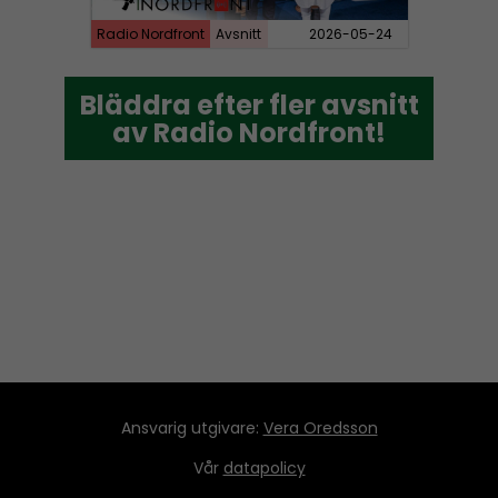
Radio Nordfront
Avsnitt
2026-05-24
Bläddra efter fler avsnitt
Bläddra efter fler avsnitt
av Radio Nordfront!
av Radio Nordfront!
Ansvarig utgivare:
Vera Oredsson
Vår
datapolicy