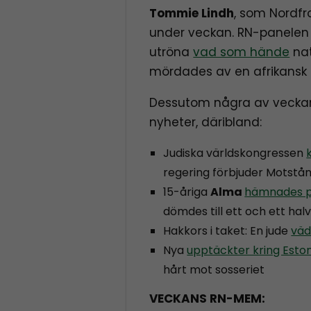
Tommie Lindh
, som Nordfro
under veckan. RN-panelen
utröna
vad som hände
na
mördades av en afrikansk 
Dessutom några av veckan
nyheter, däribland:
Judiska världskongressen
regering förbjuder Motstå
15-åriga
Alma
hämnades p
dömdes till ett och ett ha
Hakkors i taket: En jude
väd
Nya
upptäckter kring Esto
hårt mot sosseriet
VECKANS RN-MEM: