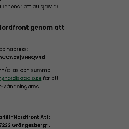
et innebär att du själv är
Nordfront genom att
tcoinadress:
hCCAovjVHRQv4d
amn/alias och summa
@nordiskradio.se
för att
nt-sändningarna.
till “Nordfront Att:
 77222 Grängesberg
“.