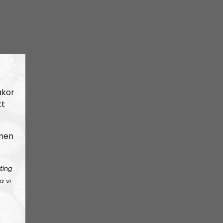
akor
tt
 men
ting
a vi