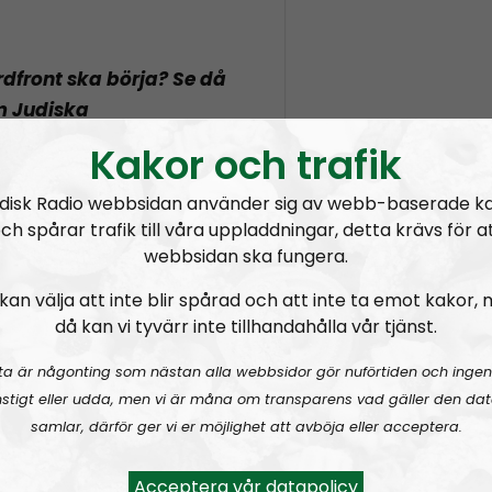
rdfront ska börja? Se då
m Judiska
Kakor och trafik
disk Radio webbsidan använder sig av webb-baserade k
ch spårar trafik till våra uppladdningar, detta krävs för a
webbsidan ska fungera.
kan välja att inte blir spårad och att inte ta emot kakor,
då kan vi tyvärr inte tillhandahålla vår tjänst.
ta är någonting som nästan alla webbsidor gör nuförtiden och ingen
stigt eller udda, men vi är måna om transparens vad gäller den dat
samlar, därför ger vi er möjlighet att avböja eller acceptera.
Acceptera vår datapolicy