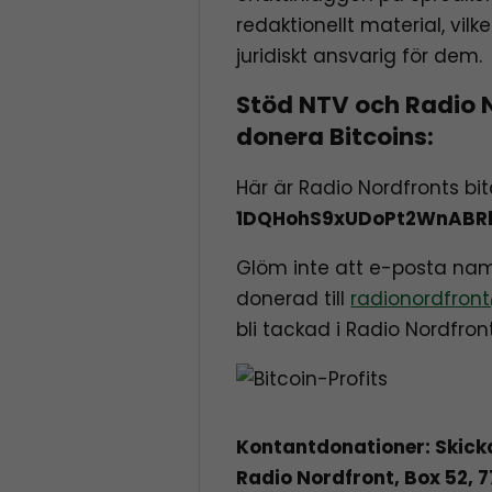
redaktionellt material, vilk
juridiskt ansvarig för dem.
Stöd NTV och Radio 
donera Bitcoins:
Här är Radio Nordfronts bi
1DQHohS9xUDoPt2WnABR
Glöm inte att e-posta n
donerad till
radionordfront
bli tackad i Radio Nordfro
Kontantdonationer: Skicka 
Radio Nordfront, Box 52,