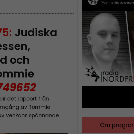
75:
Judiska
essen,
d och
Tommie
749652
blir det rapport från
nomgång av Tommie
 av veckans spännande
Om program