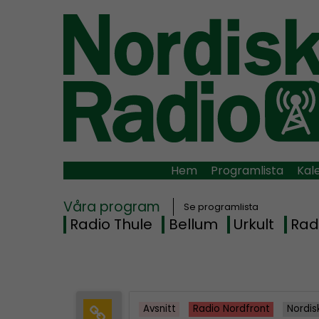
Hem
Programlista
Kal
Våra program
Se programlista
Radio Thule
Bellum
Urkult
Rad
Avsnitt
Radio Nordfront
Nordis