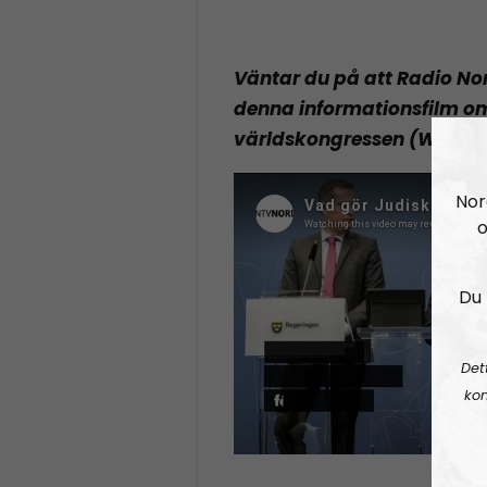
Väntar du på att Radio No
denna informationsfilm o
världskongressen (WJC):
Nor
o
Du 
Det
kon