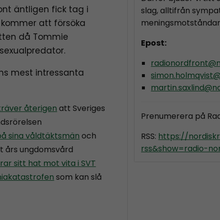
nt äntligen fick tag i
slag, alltifrån sympat
 kommer att försöka
meningsmotståndar
tten då Tommie
Epost:
sexualpredator.
radionordfront@n
s mest intressanta
simon.holmqvist@
martin.saxlind@no
kräver återigen
att Sveriges
Prenumerera på Ra
ndsrörelsen
å sina våldtäktsmän
och
RSS:
https://nordis
rss&show=radio-nor
lvt års ungdomsvård
rar sitt hat mot vita i SVT
niakatastrofen
som kan slå