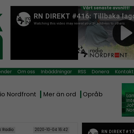
Vårt senaste avsnitt!
ender
Om oss
Inbäddningar
RSS
Donera
Kontakt
io Nordfront
Mer än ord
Opråb
La
Int
Jo
Nor
k Radio
2020-10-04 16:42