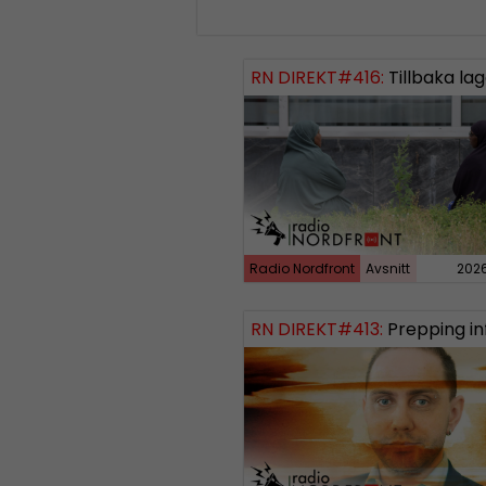
RN DIREKT#416:
Tillbaka lagom till främli
Radio Nordfront
Avsnitt
202
RN DIREKT#413:
Prepping inför tredje vä