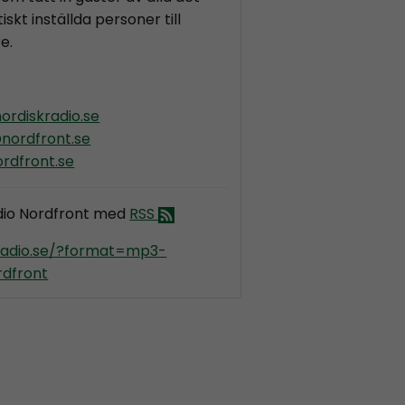
iskt inställda personer till
e.
ordiskradio.se
nordfront.se
rdfront.se
dio Nordfront med
RSS
kradio.se/?format=mp3-
dfront