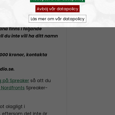
Radio Nordfront via
Avböj vår datapolicy
Läs mer om vår datapolicy
la donatorers förnamn
a finns i följande
ll du inte vill ha ditt namn
 000 kronor, kontakta
dio.se.
ig på Spreaker
så att du
 Nordfronts
Spreaker-
t olagligt i
 eftersom det inte är