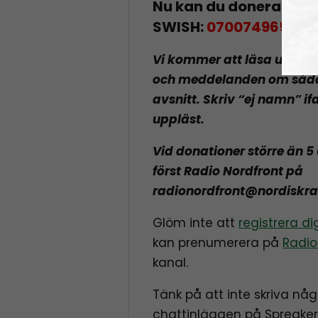
Nu kan du donera till 
SWISH:
0700749652
Vi kommer att läsa upp al
och meddelanden om sådan
avsnitt. Skriv “ej namn” ifa
uppläst.
Vid donationer större än 5
först Radio Nordfront på
radionordfront@nordiskra
Glöm inte att
registrera d
kan prenumerera på
Radio
kanal.
Tänk på att inte skriva någo
chattinläggen på Spreaker,