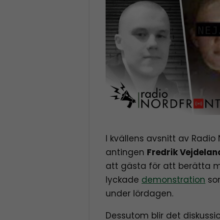
I kvällens avsnitt av Radi
antingen
Fredrik Vejdela
att gästa för att berätta 
lyckade
demonstration
som
under lördagen.
Dessutom blir det diskussio