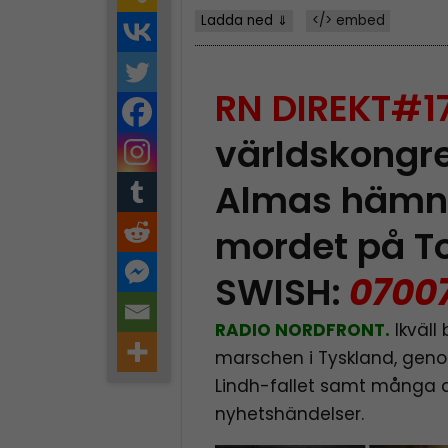
Ladda ned ⇓
</> embed
RN DIREKT#1
världskongr
Almas hämn
mordet på 
SWISH:
0700
RADIO NORDFRONT.
Ikväll 
marschen i Tyskland, ge
Lindh-fallet samt många
nyhetshändelser.