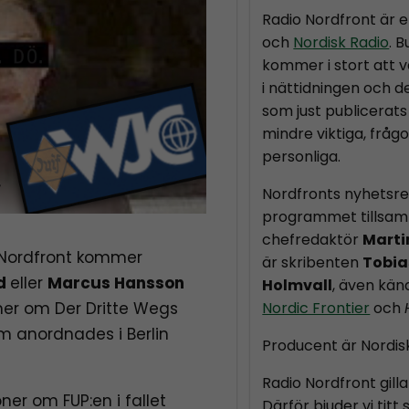
Radio Nordfront är 
och
Nordisk Radio
. 
kommer i stort att v
i nättidningen och d
som just publicerats 
mindre viktiga, fråg
personliga.
Nordfronts nyhetsr
programmet tillsam
chefredaktör
Marti
o Nordfront kommer
är skribenten
Tobia
nd
eller
Marcus Hansson
Holmvall
, även kä
mer om Der Dritte Wegs
Nordic Frontier
och
 anordnades i Berlin
Producent är Nordis
Radio Nordfront gilla
ner om FUP:en i fallet
Därför bjuder vi titt