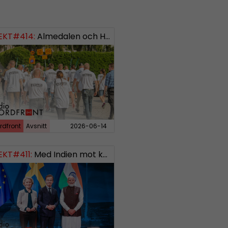
EKT#414:
ISH: 0738958452
Almedalen och Hübinettes fall
rdfront
Avsnitt
2026-06-14
EKT#411:
Med Indien mot kosmos SWISH: 0700738064