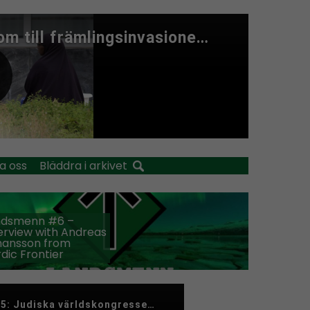
a oss
Bläddra i arkivet
ndsmenn #6 –
erview with Andreas
hansson from
dic Frontier