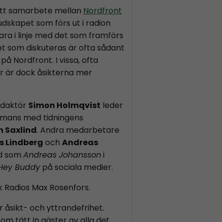
ett samarbete mellan
Nordfront
Budskapet som förs ut i radion
ara i linje med det som framförs
et som diskuteras är ofta sådant
på Nordfront. I vissa, ofta
or är dock åsikterna mer
edaktör
Simon Holmqvist
leder
mans med tidningens
n Saxlind
. Andra medarbetare
s Lindberg
och
Andreas
nd som
Andreas Johansson
i
Hey Buddy
på sociala medier.
k Radios Max Rosenfors.
r åsikt- och yttrandefrihet.
 som tätt in gäster av alla det