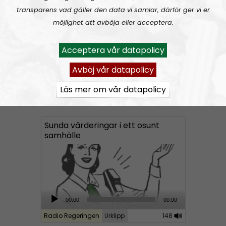
Radio Regeringen #199:
Sex, kärlek och förhållanden
o
transparens vad gäller den data vi samlar, därför ger vi er
P
möjlighet att avböja eller acceptera.
l
a
Acceptera vår datapolicy
y
Avböj vår datapolicy
e
r
Läs mer om vår datapolicy
Radio Regeringen
Avsnitt
2021-06-11
Sunda värderingar i ett osunt
samhälle
A
00:00
00:00
u
Radio Regeringen
Urklipp
148
d