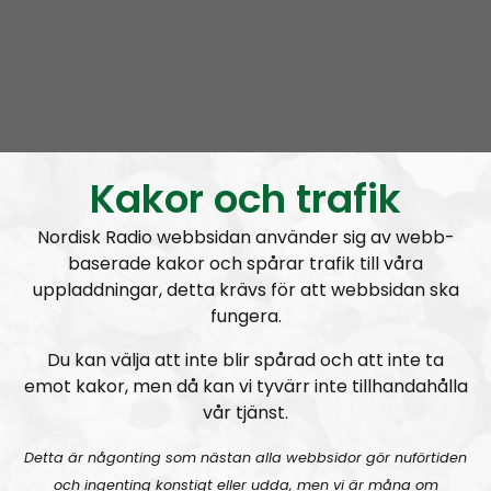
Kakor och trafik
Radio Regeringen
Avsnitt
2021-06-24
Nordisk Radio webbsidan använder sig av webb-
Att hålla ihop förhållandet
baserade kakor och spårar trafik till våra
uppladdningar, detta krävs för att webbsidan ska
fungera.
Du kan välja att inte blir spårad och att inte ta
emot kakor, men då kan vi tyvärr inte tillhandahålla
A
vår tjänst.
00:00
00:00
u
Radio Regeringen
Urklipp
164
d
Detta är någonting som nästan alla webbsidor gör nuförtiden
i
och ingenting konstigt eller udda, men vi är måna om