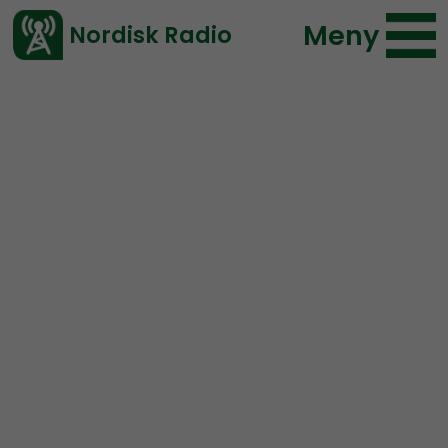
Meny
Nordisk Radio
Vårt senaste avsnitt!
Avsnitt
Radio Regeringen
Nordisk Radio
2017-05-19 18:00
Ladda ned ⇓
</> embed
Radio Regeringen – #65
Cui Bono, Ivan Midjich