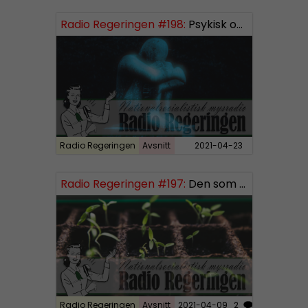
i
Radio Regeringen #198:
Psykisk ohälsa
o
P
l
a
y
e
r
Radio Regeringen
Avsnitt
2021-04-23
Radio Regeringen #197:
Den som sår får skörda, del 3
Radio Regeringen
Avsnitt
2021-04-09
2