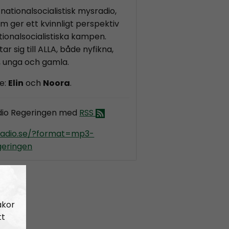
nationalsocialistisk mysradio,
m ger ett kvinnligt perspektiv
ionalsocialistiska kampen.
ar sig till ALLA, både nyfikna,
, unga och gamla.
e:
Elin
och
Noora
.
dio Regeringen med
RSS
kradio.se/?format=mp3-
geringen
akor
tt