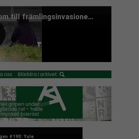
a oss
Bläddra i arkivet
iel gripen under
ående tal – hade
 mycket basröst