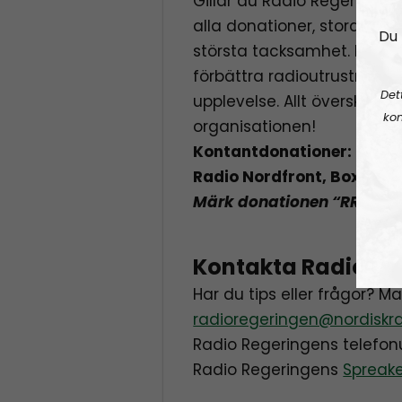
Gillar du Radio Regeringen
alla donationer, stora s
Du 
största tacksamhet. Pengar
förbättra radioutrustninge
Det
upplevelse. Allt överskott går
kon
organisationen!
Kontantdonationer: Skicka 
Radio Nordfront, Box 52,
Märk donationen “RR” elle
Kontakta Radio Re
Har du tips eller frågor? M
radioregeringen@nordiskra
Radio Regeringens telef
Radio Regeringens
Spreak