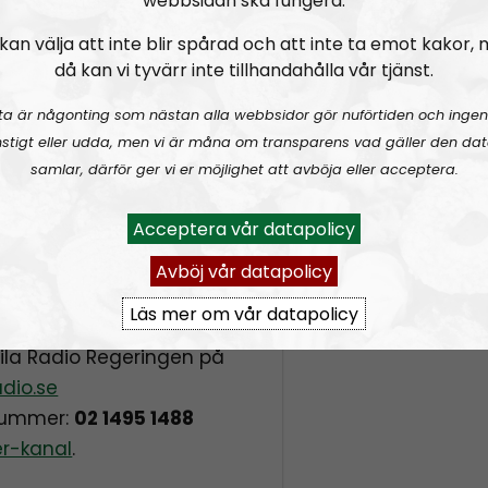
webbsidan ska fungera.
? Ditt stöd behövs och
om små, tages emot med
kan välja att inte blir spårad och att inte ta emot kakor,
na används till att
då kan vi tyvärr inte tillhandahålla vår tjänst.
n och på andra sätt din
ta är någonting som nästan alla webbsidor gör nuförtiden och ingen
 direkt till
stigt eller udda, men vi är måna om transparens vad gäller den dat
samlar, därför ger vi er möjlighet att avböja eller acceptera.
till “Nordfront Att:
 77222 Grängesberg
“.
Acceptera vår datapolicy
r “Radio Regeringen”!
Avböj vår datapolicy
Läs mer om vår datapolicy
geringen:
aila Radio Regeringen på
dio.se
onummer:
02 1495 1488
er-kanal
.