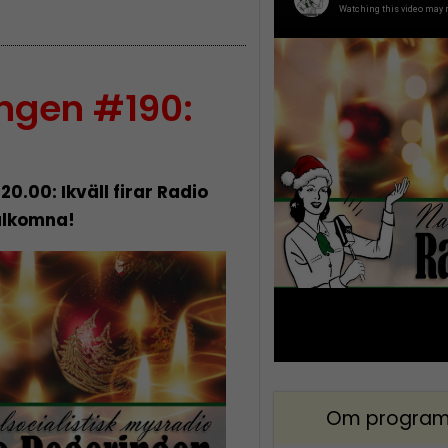
ngen #190:
 20.00: Ikväll firar Radio
älkomna!
Om program