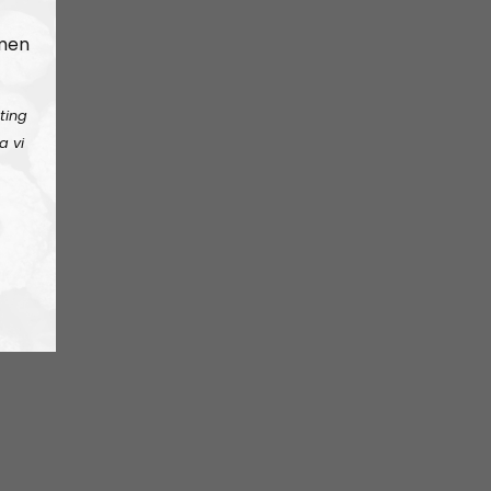
 men
ting
a vi