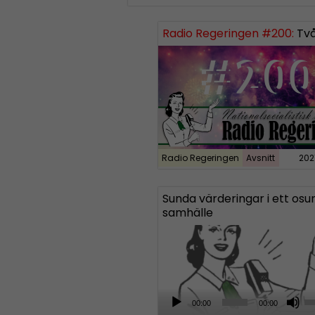
Radio Regeringen #200:
Tvåh
Radio Regeringen
Avsnitt
202
Sunda värderingar i ett osu
samhälle
A
U
00:00
00:00
u
s