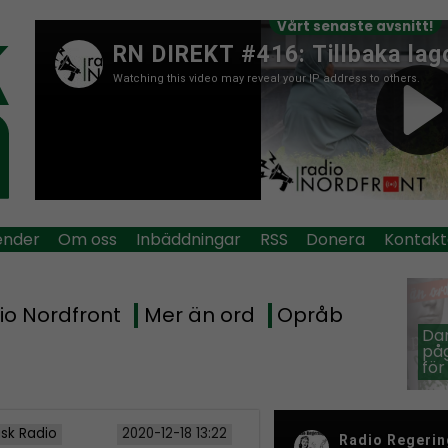
Vårt senaste avsnitt!
ender
Om oss
Inbäddningar
RSS
Donera
Kontakt
io Nordfront
Mer än ord
Opråb
Dan
påg
för
isk Radio
2020-12-18 13:22