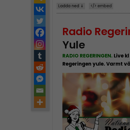
Ladda ned ⇓
</> embed
Radio Regeri
Yule
RADIO REGERINGEN.
Live kl
Regeringen yule. Varmt v