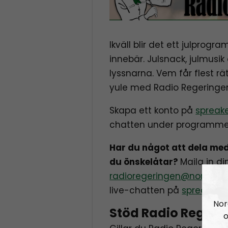
Ikväll blir det ett julprogr
innebär. Julsnack, julmusik o
lyssnarna. Vem får flest rä
yule med Radio Regeringe
Skapa ett konto på
spreak
chatten under programme
Har du något att dela med
du önskelåtar?
Maila in di
radioregeringen@nordiskra
live-chatten på
spreaker
.
Nor
Stöd Radio Regeri
o