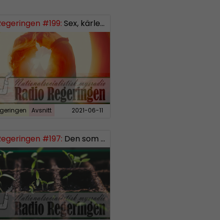
Regeringen #199:
Sex, kärlek och förhållanden
geringen
Avsnitt
2021-06-11
Regeringen #197:
Den som sår får skörda, del 3