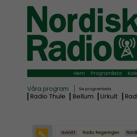
Hem
Programlista
Kal
Våra program
Se programlista
Radio Thule
Bellum
Urkult
Rad
Avsnitt
Radio Regeringen
Nord