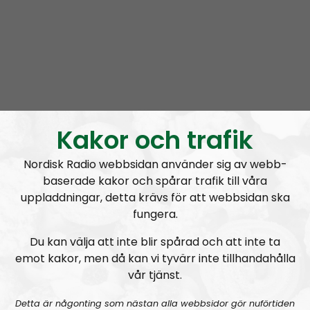
Radio Regeringen #200:
Tvåhundra!
Kakor och trafik
Radio Regeringen
Avsnitt
2021-06-24
Nordisk Radio webbsidan använder sig av webb-
baserade kakor och spårar trafik till våra
Att hålla ihop förhållandet
uppladdningar, detta krävs för att webbsidan ska
fungera.
Du kan välja att inte blir spårad och att inte ta
emot kakor, men då kan vi tyvärr inte tillhandahålla
vår tjänst.
A
00:00
00:00
u
Detta är någonting som nästan alla webbsidor gör nuförtiden