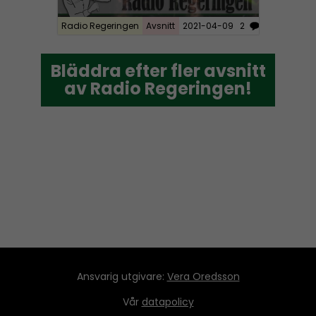
Radio Regeringen
Avsnitt
2021-04-09
2
Bläddra efter fler avsnitt
Bläddra efter fler avsnitt
av Radio Regeringen!
av Radio Regeringen!
Ansvarig utgivare:
Vera Oredsson
Vår
datapolicy