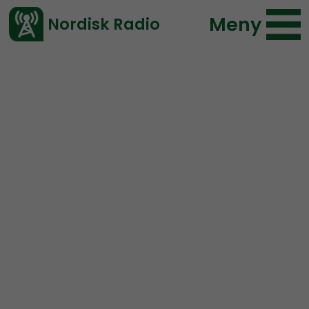
Meny
Nordisk Radio
Vårt senaste avsnitt!
Avsnitt
Radio Regeringen
Nordisk Radio
2017-02-07 18:00
Ladda ned ⇓
</> embed
Radio Regeringen – #18
Civilkurage, FAKE-