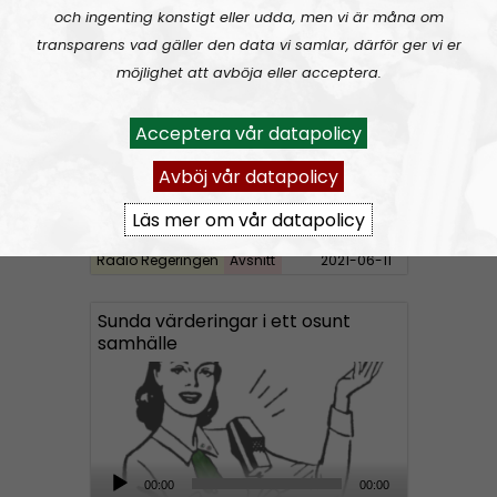
Radio Regeringen
Urklipp
164
d
och ingenting konstigt eller udda, men vi är måna om
i
transparens vad gäller den data vi samlar, därför ger vi er
Radio Regeringen #199:
Sex, kärlek och förhållanden
o
möjlighet att avböja eller acceptera.
P
l
Acceptera vår datapolicy
a
Avböj vår datapolicy
y
e
Läs mer om vår datapolicy
r
Radio Regeringen
Avsnitt
2021-06-11
Sunda värderingar i ett osunt
samhälle
A
00:00
00:00