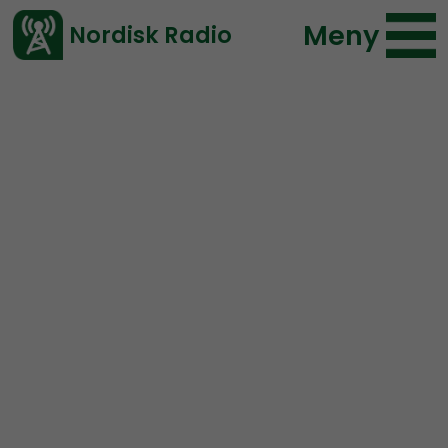
Meny
Nordisk Radio
Vårt senaste avsnitt!
Avsnitt
Radio Regeringen
Nordisk Radio
2019-08-23 19:12
Ladda ned ⇓
</> embed
Radio Regeringen #168:
Digitalisering