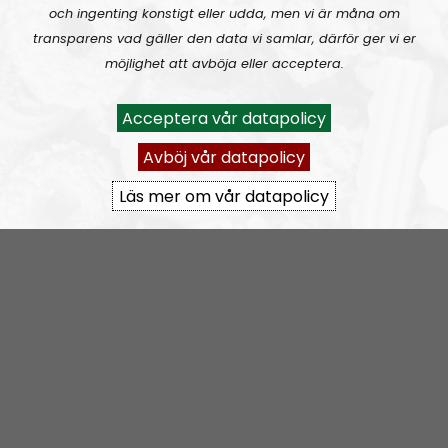
Radio Regeringens telefonummer:
02 1495 1488
och ingenting konstigt eller udda, men vi är måna om
Radio Regeringens
Spreaker-kanal
.
transparens vad gäller den data vi samlar, därför ger vi er
möjlighet att avböja eller acceptera.
Acceptera vår datapolicy
Avböj vår datapolicy
Läs mer om vår datapolicy