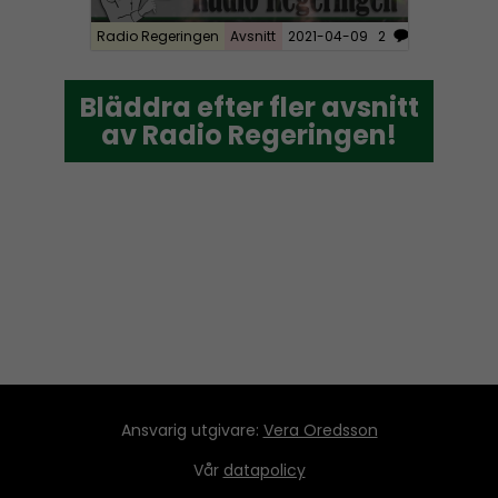
Radio Regeringen
Avsnitt
2021-04-09
2
Bläddra efter fler avsnitt
Bläddra efter fler avsnitt
av Radio Regeringen!
av Radio Regeringen!
Ansvarig utgivare:
Vera Oredsson
Vår
datapolicy