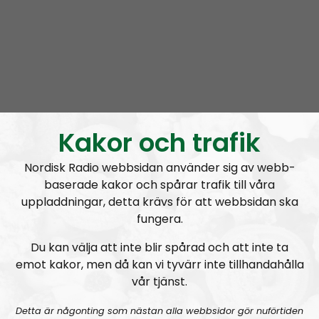
4. Ange din e-postadress, för kvitto av köpet.
5. Ange ditt personnummer.
6. Ange ditt mobilnummer, måste vara samma
nummer som du har registrerat på Swish.
7. Fyll i resterande personuppgifter.
8. Maila till
radioregeringen@nordiskradio.se
och
Kakor och trafik
skriv vilket namn vi ska tacka i radion.
Kontantdonationer: Skicka till “Nordfront Att:
Nordisk Radio webbsidan använder sig av webb-
Radio Nordfront, Box 52, 77222 Grängesberg
“.
baserade kakor och spårar trafik till våra
Märk donationen “RR” eller “Radio
uppladdningar, detta krävs för att webbsidan ska
Regeringen”!
fungera.
Du kan välja att inte blir spårad och att inte ta
Kontakta Radio Regeringen:
emot kakor, men då kan vi tyvärr inte tillhandahålla
vår tjänst.
Har du tips eller frågor? Maila Radio Regeringen på
radioregeringen@nordiskradio.se
Detta är någonting som nästan alla webbsidor gör nuförtiden