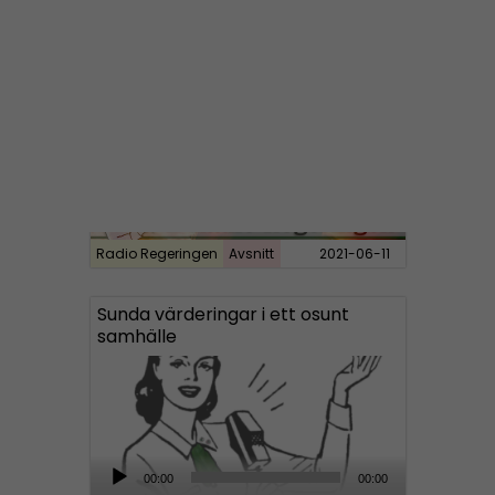
d
i
Radio Regeringen #199:
Sex, kärlek och förhållanden
o
P
l
a
y
e
r
Radio Regeringen
Avsnitt
2021-06-11
Sunda värderingar i ett osunt
samhälle
A
00:00
00:00