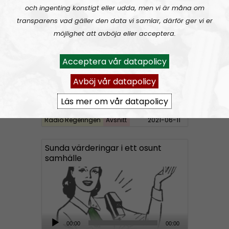
Radio Regeringen
Urklipp
164
d
och ingenting konstigt eller udda, men vi är måna om
i
transparens vad gäller den data vi samlar, därför ger vi er
Radio Regeringen #199:
Sex, kärlek och förhållanden
o
möjlighet att avböja eller acceptera.
P
l
Acceptera vår datapolicy
a
Avböj vår datapolicy
y
e
Läs mer om vår datapolicy
r
Radio Regeringen
Avsnitt
2021-06-11
Sunda värderingar i ett osunt
samhälle
A
00:00
00:00