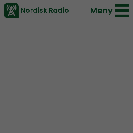
Meny
Nordisk Radio
Vårt senaste avsnitt!
Avsnitt
Radio Regeringen
Nordisk Radio
2017-02-07 18:00
Ladda ned ⇓
</> embed
Radio Regeringen – #16
Misshandel av äldre,