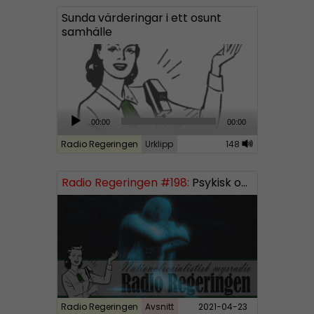
Sunda värderingar i ett osunt
samhälle
A
00:00
00:00
u
Radio Regeringen
Urklipp
148
d
i
Radio Regeringen #198:
Psykisk ohälsa
o
P
l
a
y
e
r
Radio Regeringen
Avsnitt
2021-04-23