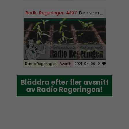
Radio Regeringen #197:
Den som sår får skörda, del 3
Radio Regeringen
Avsnitt
2021-04-09
2
Bläddra efter fler avsnitt
Bläddra efter fler avsnitt
av Radio Regeringen!
av Radio Regeringen!