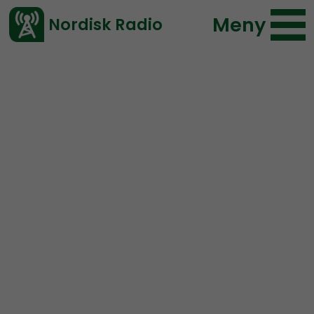
Meny
Nordisk Radio
Vårt senaste avsnitt!
Avsnitt
Radio Regeringen
Nordisk Radio
2019-03-15 14:53
Ladda ned ⇓
</> embed
Radio Regeringen #153:
Årets kvinnliga