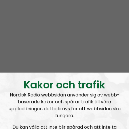
Märk donationen “RR” eller “Radio
Regeringen”!
Kontakta Radio Regeringen:
Har du tips eller frågor? Maila Radio Regeringen på
radioregeringen@nordiskradio.se
Radio Regeringens telefonummer:
02 1495 1488
Radio Regeringens
Spreaker-kanal
.
Kakor och trafik
Nordisk Radio webbsidan använder sig av webb-
baserade kakor och spårar trafik till våra
uppladdningar, detta krävs för att webbsidan ska
fungera.
Du kan välja att inte blir spårad och att inte ta