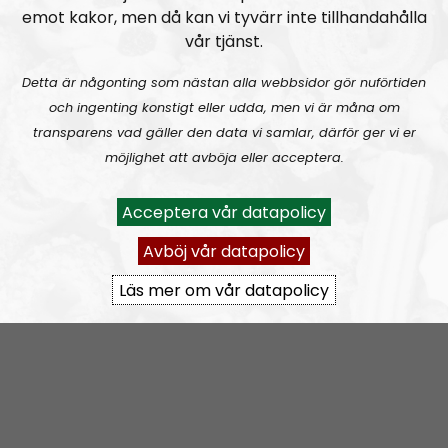
emot kakor, men då kan vi tyvärr inte tillhandahålla
vår tjänst.
Detta är någonting som nästan alla webbsidor gör nuförtiden
och ingenting konstigt eller udda, men vi är måna om
transparens vad gäller den data vi samlar, därför ger vi er
möjlighet att avböja eller acceptera.
Acceptera vår datapolicy
Avböj vår datapolicy
Om programmet Radio Regeringen
Läs mer om vår datapolicy
Radio Regeringen är nationalsocialistisk mysradio, ett
radioprogram som ger ett kvinnligt perspektiv på
den eviga och nationalsocialistiska kampen. Radio
Regeringen riktar sig till ALLA, både nyfikna, nyvakna
och inbitna, unga och gamla.