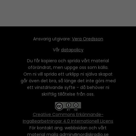
Ansvarig utgivare:
Vera Oredsson
Vår
datapolicy
Du får kopiera och sprida vårt material
oförändrat, men uppge oss som källa.
Om ni vill sprida ett urklipp ni själva skapat
går även det bra, så länge det inte görs med
ett vinstdrivande syfte - då behöver ni
skriftlig tillåtelse från oss.
Creative Commons Erkännande-
IngaBearbetningar 4.0 Internationell Licens
För kontakt ang. webbsidan och vårt
material maila admin@nordiskradio.se