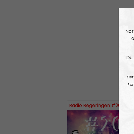
Nor
o
Du 
Det
kon
Radio Regeringen #200:
Tvåh