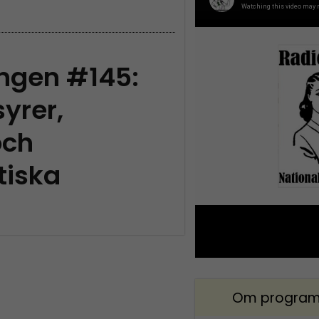
ingen #145:
syrer,
och
tiska
Om program