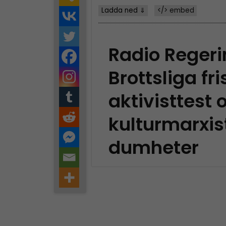
Ladda ned ⇓
</> embed
Radio Reger
Brottsliga fri
aktivisttest 
kulturmarxis
dumheter