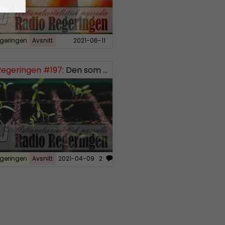
geringen
Avsnitt
2021-06-11
Regeringen #197:
Den som sår får skörda, del 3
geringen
Avsnitt
2021-04-09
2