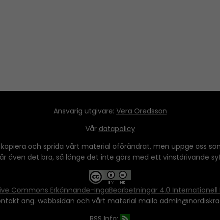
y
s
t
o
i
n
c
r
e
Ansvarig utgivare:
Vera Oredsson
a
Vår
datapolicy
s
e
 kopiera och sprida vårt material oförändrat, men uppge oss som
 går även det bra, så länge det inte görs med ett vinstdrivande syfte
o
r
d
ive Commons Erkännande-IngaBearbetningar 4.0 Internationell 
e
ontakt ang. webbsidan och vårt material maila admin@nordiskra
c
RSS Info:
r