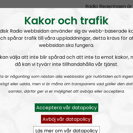
Radio Regeringen är 
ett radioprogram so
Kakor och trafik
på den eviga och nat
Radio Regeringen rikt
disk Radio webbsidan använder sig av webb-baserade k
nyvakna och inbitna
ch spårar trafik till våra uppladdningar, detta krävs för a
webbsidan ska fungera.
Fasta programledar
kan välja att inte blir spårad och att inte ta emot kakor,
då kan vi tyvärr inte tillhandahålla vår tjänst.
Prenumerera på Ra
ta är någonting som nästan alla webbsidor gör nuförtiden och ingen
RSS:
https://nordis
stigt eller udda, men vi är måna om transparens vad gäller den dat
rss&show=radio-re
samlar, därför ger vi er möjlighet att avböja eller acceptera.
undra!
Att hålla ihop förhållandet
Radio 
Acceptera vår datapolicy
Avböj vår datapolicy
Läs mer om vår datapolicy