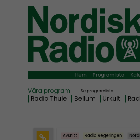
Hem
Programlista
Kal
Våra program
Se programlista
Radio Thule
Bellum
Urkult
Rad
Avsnitt
Radio Regeringen
Nord