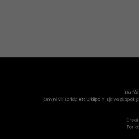
a
o
y
w
e
n
r
A
r
r
o
w
k
e
y
s
Du får
t
Om ni vill sprida ett urklipp ni själva skapat
o
i
n
Creat
c
För k
r