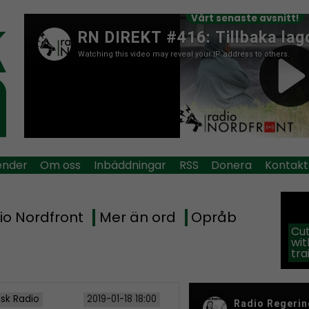
Vårt senaste avsnitt!
ender
Om oss
Inbäddningar
RSS
Donera
Kontakt
io Nordfront
Mer än ord
Opråb
Cut
wit
tra
isk Radio
2019-01-18 18:00