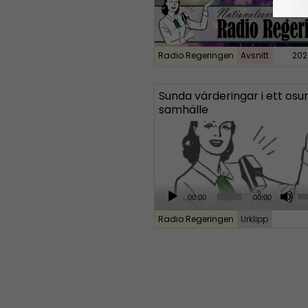
Radio Regeringen
Avsnitt
202
Sunda värderingar i ett osu
samhälle
A
U
00:00
00:00
u
s
Radio Regeringen
Urklipp
d
e
i
U
o
p
P
/
l
D