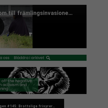
a oss
Bläddra i arkivet
 off the negative
h activism and
ining