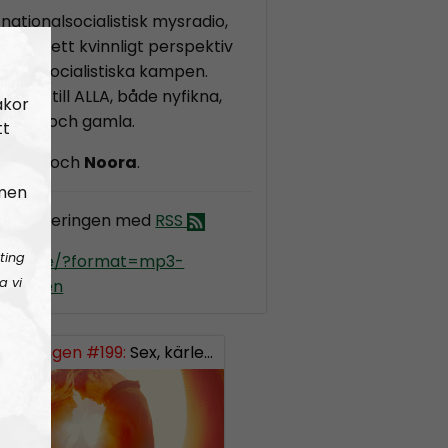
nationalsocialistisk mysradio,
m ger ett kvinnligt perspektiv
ionalsocialistiska kampen.
ar sig till ALLA, både nyfikna,
akor
, unga och gamla.
tt
e:
Elin
och
Noora
.
 men
dio Regeringen med
RSS
ting
kradio.se/?format=mp3-
a vi
geringen
Regeringen #199:
Sex, kärlek och förhållanden