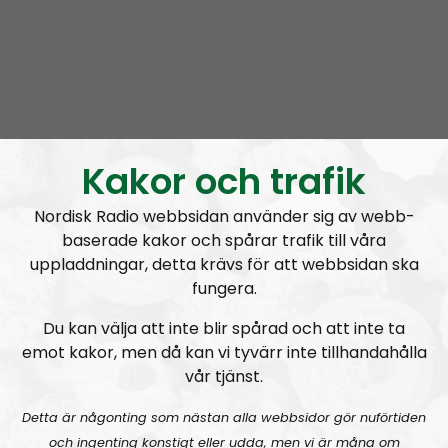
Kakor och trafik
Radio Regeringen
Avsnitt
2021-06-24
Nordisk Radio webbsidan använder sig av webb-
Att hålla ihop förhållandet
baserade kakor och spårar trafik till våra
uppladdningar, detta krävs för att webbsidan ska
fungera.
Du kan välja att inte blir spårad och att inte ta
emot kakor, men då kan vi tyvärr inte tillhandahålla
A
vår tjänst.
00:00
00:00
u
Radio Regeringen
Urklipp
164
d
Detta är någonting som nästan alla webbsidor gör nuförtiden
i
och ingenting konstigt eller udda, men vi är måna om