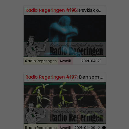
i
Radio Regeringen #198:
Psykisk ohälsa
o
P
l
a
y
e
r
Radio Regeringen
Avsnitt
2021-04-23
Radio Regeringen #197:
Den som sår får skörda, del 3
Radio Regeringen
Avsnitt
2021-04-09
2