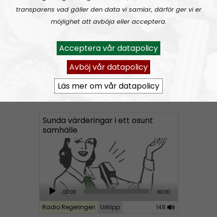
Radio Regeringen #199:
Sex, kärlek och förhållanden
o
transparens vad gäller den data vi samlar, därför ger vi er
P
möjlighet att avböja eller acceptera.
l
a
Acceptera vår datapolicy
y
Avböj vår datapolicy
e
r
Läs mer om vår datapolicy
Radio Regeringen
Avsnitt
2021-06-11
Sunda värderingar i ett osunt
samhälle
A
00:00
00:00
u
Radio Regeringen
Urklipp
148
d