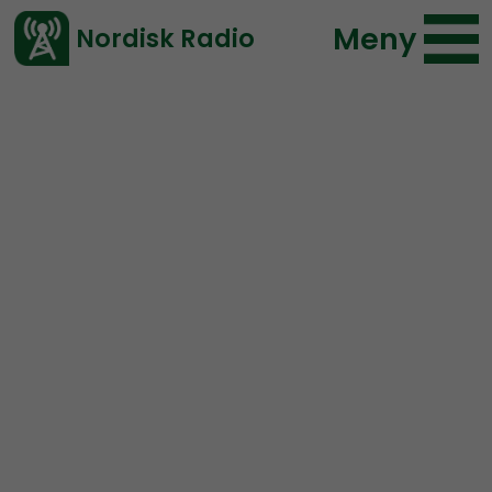
Meny
Nordisk Radio
Vårt senaste avsnitt!
Avsnitt
Radio Regeringen
Nordisk Radio
2018-05-25 18:00
Ladda ned ⇓
</> embed
Radio Regeringen #115:
Skadliga hormoner med