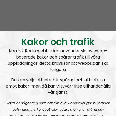
Radio Regeringen
Avsnitt
2021-06-24
Kakor och trafik
Att hålla ihop förhållandet
Nordisk Radio webbsidan använder sig av webb-
baserade kakor och spårar trafik till våra
uppladdningar, detta krävs för att webbsidan ska
fungera.
Du kan välja att inte blir spårad och att inte ta
A
emot kakor, men då kan vi tyvärr inte tillhandahålla
00:00
00:00
u
vår tjänst.
Radio Regeringen
Urklipp
164
d
Detta är någonting som nästan alla webbsidor gör nuförtiden
i
Radio Regeringen #199:
Sex, kärlek och förhållanden
och ingenting konstigt eller udda, men vi är måna om
o
transparens vad gäller den data vi samlar, därför ger vi er