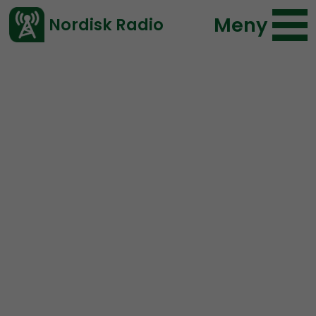
Meny
Nordisk Radio
Vårt senaste avsnitt!
Avsnitt
Radio Regeringen
Nordisk Radio
2018-03-30 18:00
Ladda ned ⇓
</> embed
Radio Regeringen # 108:
Påsk och barnäktenskap