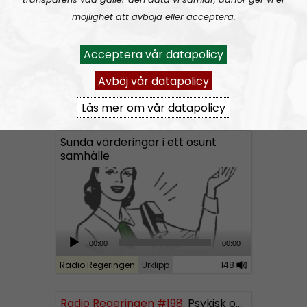
P
möjlighet att avböja eller acceptera.
l
a
Acceptera vår datapolicy
y
e
Avböj vår datapolicy
r
Radio Regeringen
Avsnitt
2021-06-11
Läs mer om vår datapolicy
Sunda värderingar i ett osunt
samhälle
A
00:00
00:00
u
Radio Regeringen
Urklipp
148
d
i
Radio Regeringen #198:
Psykisk ohälsa
o