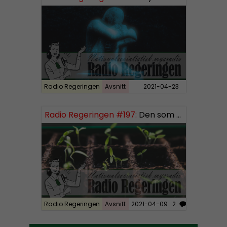
P
l
a
y
e
r
Radio Regeringen
Avsnitt
2021-04-23
Radio Regeringen #197:
Den som sår får skörda, del 3
Radio Regeringen
Avsnitt
2021-04-09
2