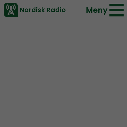
Meny
Nordisk Radio
Vårt senaste avsnitt!
Avsnitt
Radio Regeringen
Nordisk Radio
2018-03-23 18:00
Ladda ned ⇓
</> embed
Radio Regeringen #107:
Moral och