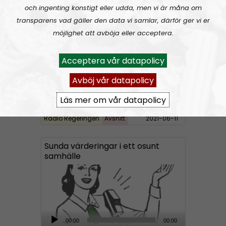
Radio Regeringen
Urklipp
164
d
och ingenting konstigt eller udda, men vi är måna om
i
transparens vad gäller den data vi samlar, därför ger vi er
Radio Regeringen #199:
Sex, kärlek och förhållanden
o
möjlighet att avböja eller acceptera.
P
l
Acceptera vår datapolicy
a
Avböj vår datapolicy
y
e
Läs mer om vår datapolicy
r
Radio Regeringen
Avsnitt
2021-06-11
Sunda värderingar i ett osunt
samhälle
A
00:00
00:00