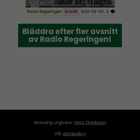
Radio Regeringen
Avsnitt
2021-04-09
2
Bläddra efter fler avsnitt
Bläddra efter fler avsnitt
av Radio Regeringen!
av Radio Regeringen!
Ansvarig utgivare:
Vera Oredsson
Vår
datapolicy