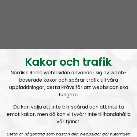
Radio Regeringen #200:
Tvåhundra!
Kakor och trafik
Radio Regeringen
Avsnitt
2021-06-24
Nordisk Radio webbsidan använder sig av webb-
baserade kakor och spårar trafik till våra
Att hålla ihop förhållandet
uppladdningar, detta krävs för att webbsidan ska
fungera.
Du kan välja att inte blir spårad och att inte ta
emot kakor, men då kan vi tyvärr inte tillhandahålla
vår tjänst.
A
00:00
00:00
u
Detta är någonting som nästan alla webbsidor gör nuförtiden