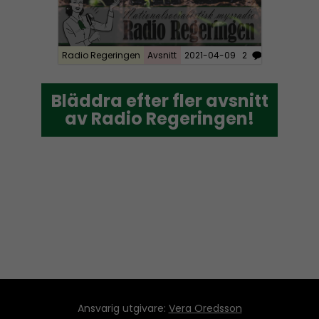
Radio Regeringen
Avsnitt
2021-04-09
2
Bläddra efter fler avsnitt
Bläddra efter fler avsnitt
av Radio Regeringen!
av Radio Regeringen!
Ansvarig utgivare:
Vera Oredsson