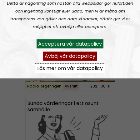
A
Detta är någonting som nästan alla webbsidor gör nuförtiden
00:00
00:00
u
och ingenting konstigt eller udda, men vi är måna om
Radio Regeringen
Urklipp
164
d
transparens vad gäller den data vi samlar, därför ger vi er
i
möjlighet att avböja eller acceptera.
Radio Regeringen #199:
Sex, kärlek och förhållanden
o
P
Acceptera vår datapolicy
l
a
Avböj vår datapolicy
y
Läs mer om vår datapolicy
e
r
Radio Regeringen
Avsnitt
2021-06-11
Sunda värderingar i ett osunt
samhälle