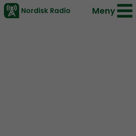
Meny
Nordisk Radio
Vårt senaste avsnitt!
Avsnitt
Radio Regeringen
Nordisk Radio
2018-01-26 18:00
Ladda ned ⇓
</> embed
Radio Regeringen – #100
LÅTSLÄPP (”6 Miljoner