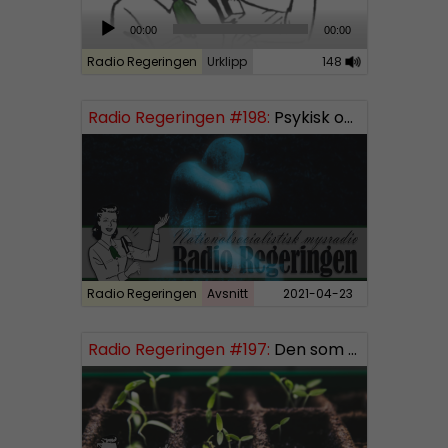
A
00:00
00:00
u
Radio Regeringen
Urklipp
148
d
i
Radio Regeringen #198:
Psykisk ohälsa
o
P
l
a
y
e
r
Radio Regeringen
Avsnitt
2021-04-23
Radio Regeringen #197:
Den som sår får skörda, del 3