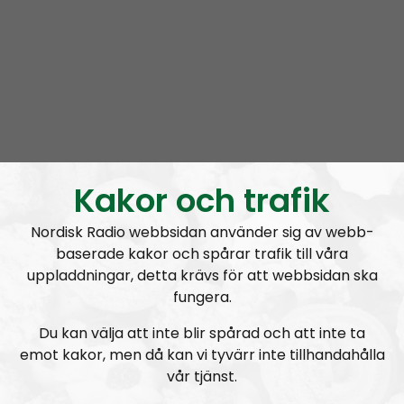
rss&show=radio-regeringen
Radio Regeringen #200:
Tvåhundra!
Kakor och trafik
Nordisk Radio webbsidan använder sig av webb-
Radio Regeringen
Avsnitt
2021-06-24
baserade kakor och spårar trafik till våra
uppladdningar, detta krävs för att webbsidan ska
Att hålla ihop förhållandet
fungera.
Du kan välja att inte blir spårad och att inte ta
emot kakor, men då kan vi tyvärr inte tillhandahålla
vår tjänst.