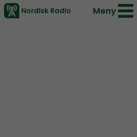
Meny
Nordisk Radio
Vårt senaste avsnitt!
Avsnitt
OPRÅB
Nordisk Radio
2023-07-11 17:19
Ladda ned ⇓
</> embed
Opråb #23:
Onkel Reje
versus Andrew Tate