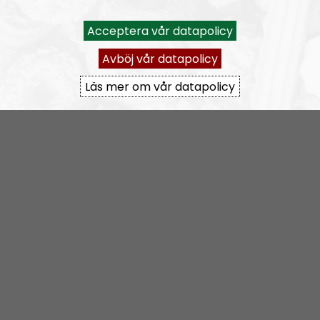
Acceptera vår datapolicy
OPRÅB
Avsnitt
2025-08-13
Avböj vår datapolicy
Läs mer om vår datapolicy
Opråb #33:
NATO vil have milliarder, og Danmark vil have flere aborter
OPRÅB
Avsnitt
2025-06-18
Opråb #32:
Trump laver ballade, Israel bomber videre og Danmark sender alt til Ukraine