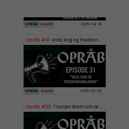
OPRÅB
Avsnitt
2025-04-18
Opråb #31:
Vold, krig og fredsforhandlinger
OPRÅB
Avsnitt
2025-02-20
Opråb #30:
Trumps drøm om at købe Grønland