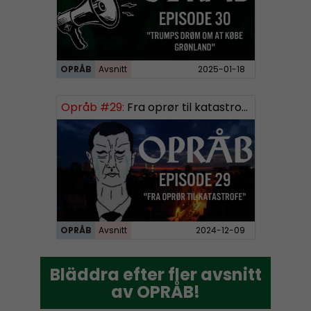
OPRÅB
Avsnitt
2025-01-18
Opråb #29:
Fra oprør til katastrofe
OPRÅB
Avsnitt
2024-12-09
Bläddra efter fler avsnitt
Bläddra efter fler avsnitt
av OPRÅB!
av OPRÅB!