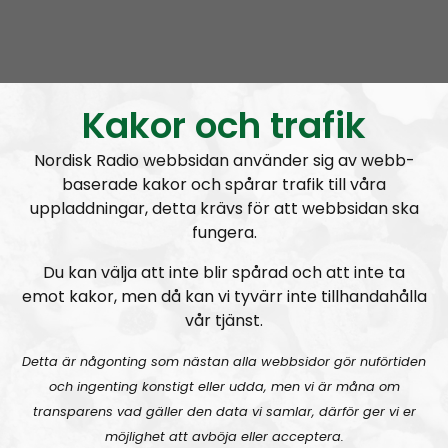
tanker om vigtige begivenheder og udviklinger i
udlandet.
Vi snakker om Modstandsbevægelsen generelt,
vores aktivisme, nationalsocialistisk ideologi og laver
Kakor och trafik
sjov med den absurde klovneverden, som vi imod
vores vilje befinder os i.
Nordisk Radio webbsidan använder sig av webb-
baserade kakor och spårar trafik till våra
Prenumerera på OPRÅB med
RSS
uppladdningar, detta krävs för att webbsidan ska
fungera.
RSS:
https://nordiskradio.se/?format=mp3-
Du kan välja att inte blir spårad och att inte ta
rss&show=oprb
emot kakor, men då kan vi tyvärr inte tillhandahålla
vår tjänst.
Opråb #34:
Fra Mellemøsten til Christiansborg
Detta är någonting som nästan alla webbsidor gör nuförtiden
och ingenting konstigt eller udda, men vi är måna om
transparens vad gäller den data vi samlar, därför ger vi er
möjlighet att avböja eller acceptera.