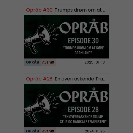
Opråb #30:
Trumps drøm om at købe Grønland
OPRÅB
Avsnitt
2025-01-18
Opråb #28:
En overraskende Trump-sejr og radikale feminister
OPRÅB
Avsnitt
2024-11-25