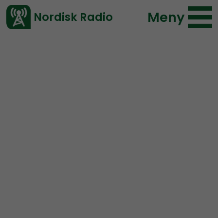
Meny
Nordisk Radio
Vårt senaste avsnitt!
Avsnitt
OPRÅB
Nordisk Radio
2024-12-09 19:17
Ladda ned ⇓
</> embed
Opråb #29:
Fra oprør til
katastrofe