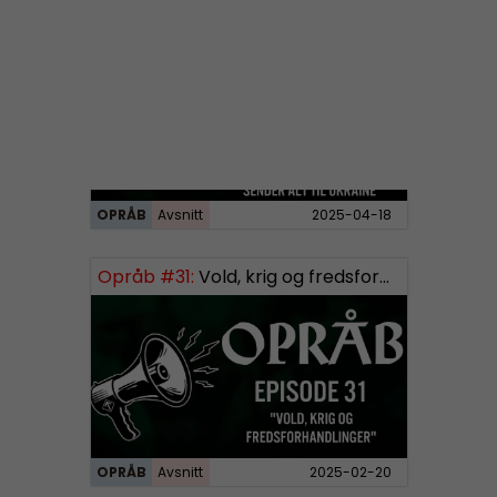
Opråb #32:
Trump laver ballade, Israel bomber videre og Danmark sender alt til Ukraine
OPRÅB
Avsnitt
2025-04-18
Opråb #31:
Vold, krig og fredsforhandlinger
OPRÅB
Avsnitt
2025-02-20