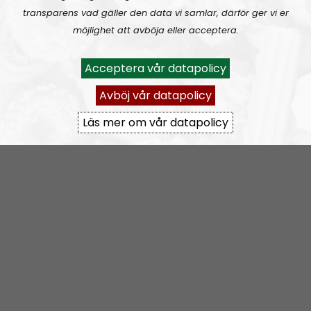
Opråb #34:
Fra Mellemøsten til Christiansborg
transparens vad gäller den data vi samlar, därför ger vi er
möjlighet att avböja eller acceptera.
Acceptera vår datapolicy
Avböj vår datapolicy
Läs mer om vår datapolicy
OPRÅB
Avsnitt
2025-08-13
Opråb #33:
NATO vil have milliarder, og Danmark vil have flere aborter
OPRÅB
Avsnitt
2025-06-18