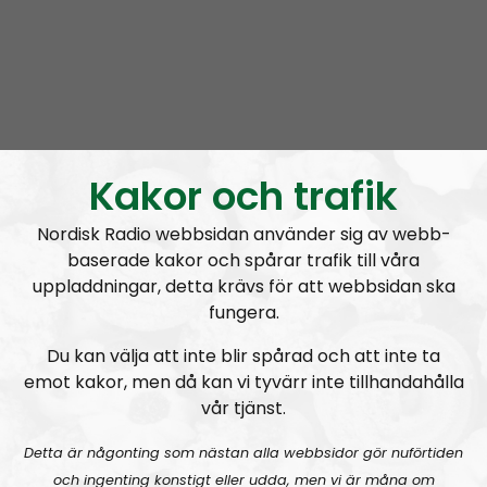
Modstandsbevægelses danske gren i tæt
samarbejde med
Nordfront.dk
og Nordisk Radio.
De danske værter giver dig det nationalsocialistiske
perspektiv på hvad der foregår i Danmark samt
tanker om vigtige begivenheder og udviklinger i
udlandet.
Kakor och trafik
Vi snakker om Modstandsbevægelsen generelt,
vores aktivisme, nationalsocialistisk ideologi og laver
Nordisk Radio webbsidan använder sig av webb-
sjov med den absurde klovneverden, som vi imod
baserade kakor och spårar trafik till våra
vores vilje befinder os i.
uppladdningar, detta krävs för att webbsidan ska
fungera.
Prenumerera på OPRÅB med
RSS
Du kan välja att inte blir spårad och att inte ta
emot kakor, men då kan vi tyvärr inte tillhandahålla
RSS:
https://nordiskradio.se/?format=mp3-
vår tjänst.
rss&show=oprb
Detta är någonting som nästan alla webbsidor gör nuförtiden
och ingenting konstigt eller udda, men vi är måna om