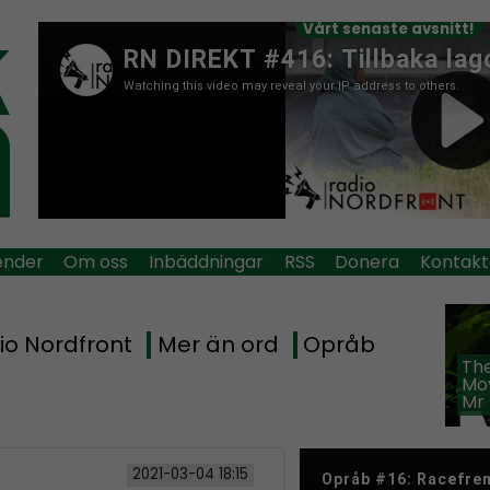
Vårt senaste avsnitt!
ender
Om oss
Inbäddningar
RSS
Donera
Kontakt
io Nordfront
Mer än ord
Opråb
The
Mov
Mr
2021-03-04 18:15