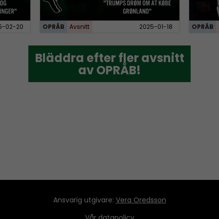
5-02-20
OPRÅB
Avsnitt
2025-01-18
OPRÅB
Bläddra efter fler avsnitt
Bläddra efter fler avsnitt
av OPRÅB!
av OPRÅB!
Ansvarig utgivare:
Vera Oredsson
Vår
datapolicy