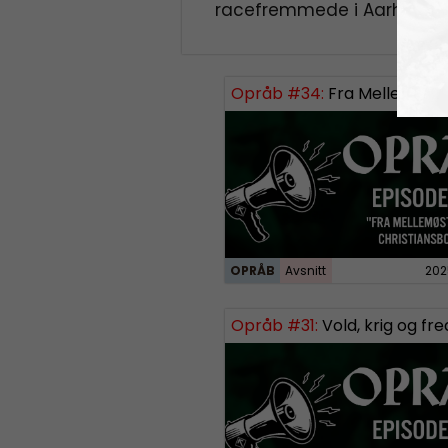
racefremmede i Aarhus.
Opråb #34:
Fra Mellemøsten til Christ
OPRÅB
Avsnitt
202
Opråb #31:
Vold, krig og fredsforha