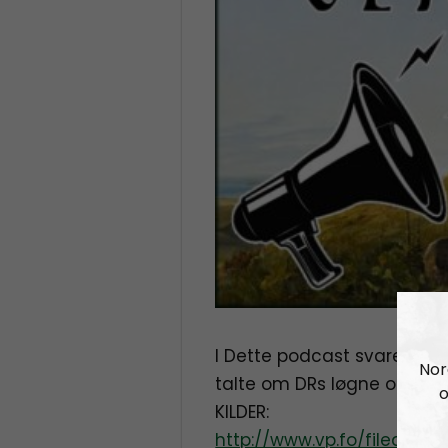
I Dette podcast svarede v
Nor
talte om DRs løgne og en f
o
KILDER:
http://www.vp.fo/fileadmi