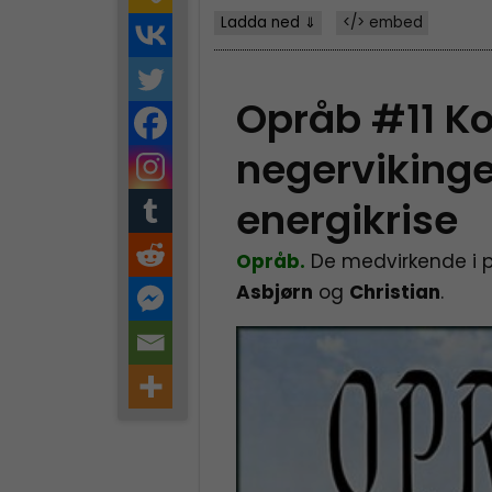
Ladda ned ⇓
</> embed
Opråb #11 K
negervikinge
energikrise
Opråb.
De medvirkende i 
Asbjørn
og
Christian
.