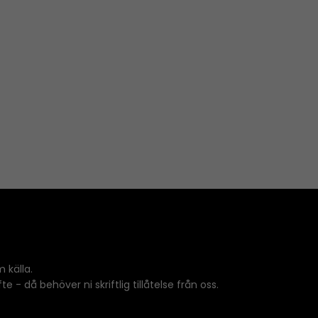
 källa.
 - då behöver ni skriftlig tillåtelse från oss.