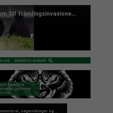
a oss
Bläddra i arkivet
llum besökte
tionella gymmet
m XIV