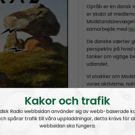
Opråb er en dansk na
er skabt af medlem
Modstandsbevægelse
samarbejde med
No
De danske værter giv
perspektiv på hvad 
tanker om vigtige be
udlandet.
Vi snakker om Mods
vores aktivisme, nati
sjov med den absurd
Kakor och trafik
vores vilje befinder os
i på nogle kommentarer,
disk Radio webbsidan använder sig av webb-baserade k
remtid uden olie.
Prenumerera på O
ch spårar trafik till våra uppladdningar, detta krävs för a
webbsidan ska fungera.
RSS:
https://nordis
n/user_upload/Afgoerelse