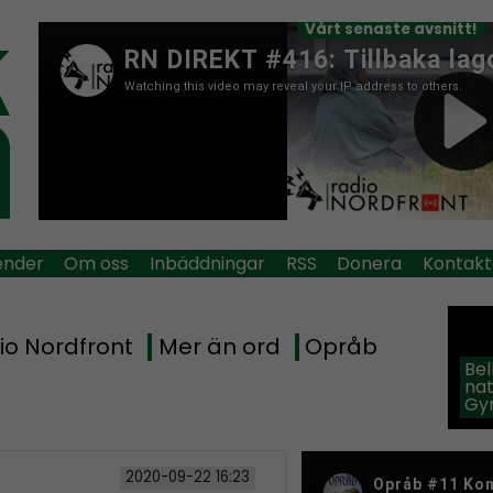
Vårt senaste avsnitt!
ender
Om oss
Inbäddningar
RSS
Donera
Kontakt
io Nordfront
Mer än ord
Opråb
Be
na
Gy
2020-09-22 16:23