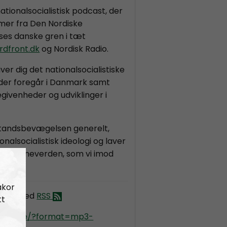
tionalsocialistisk podcast, der
mer fra Den Nordiske
s danske gren i tæt
rdfront.dk
og Nordisk Radio.
er dig det nationalsocialistiske
der foregår i Danmark samt
givenheder og udviklinger i
tandsbevægelsen generelt,
onalsocialistisk ideologi og laver
e klovneverden, som vi imod
 i.
akor
PRÅB med
RSS
tt
kradio.se/?format=mp3-