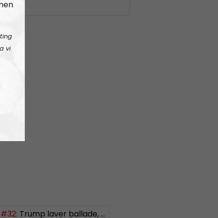
 men
ting
a vi
#32:
Trump laver ballade, Israel bomber videre og Danmark sender alt til Ukraine