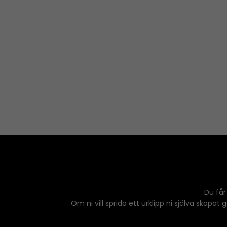
Du får
Om ni vill sprida ett urklipp ni själva skapat