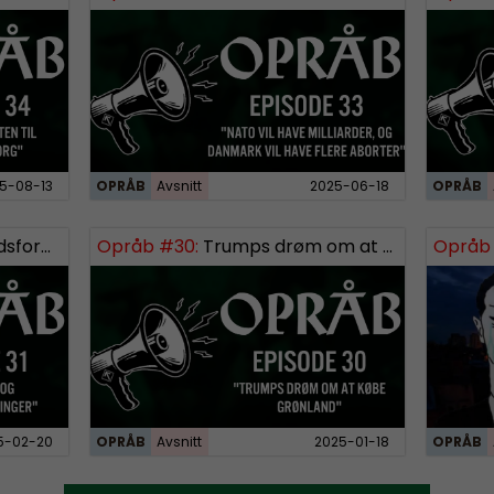
5-08-13
OPRÅB
Avsnitt
2025-06-18
OPRÅB
ndlinger
Opråb #30:
Trumps drøm om at købe Grønland
Opråb 
5-02-20
OPRÅB
Avsnitt
2025-01-18
OPRÅB