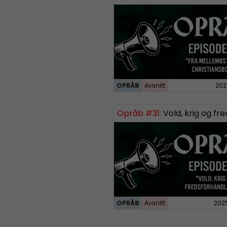
OPRÅB
Avsnitt
202
Opråb #31:
Vold, krig og fredsforha
OPRÅB
Avsnitt
202