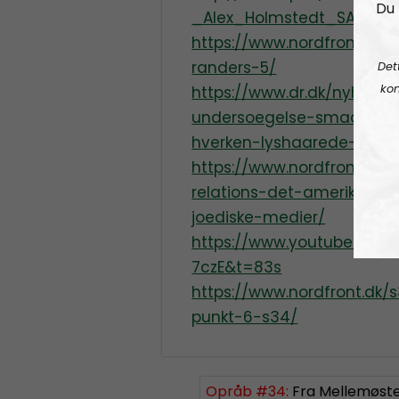
Du 
_Alex_Holmstedt_SAG_20
https://www.nordfront.dk/
randers-5/
Det
kon
https://www.dr.dk/nyheder
undersoegelse-smadrer-v
hverken-lyshaarede-eller
https://www.nordfront.dk/
relations-det-amerikans
joediske-medier/
https://www.youtube.com/
7czE&t=83s
https://www.nordfront.dk/
punkt-6-s34/
Opråb #34:
Fra Mellemøsten til Christ