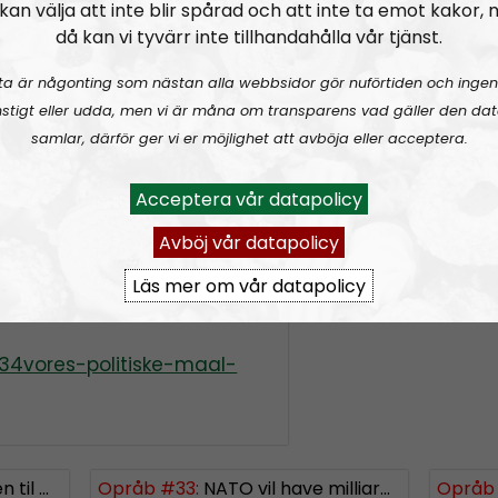
rss&show=oprb
kan välja att inte blir spårad och att inte ta emot kakor,
-08162__1_.pdf
då kan vi tyvärr inte tillhandahålla vår tjänst.
propagandaoffensiv-i-
ta är någonting som nästan alla webbsidor gör nuförtiden och ingen
stigt eller udda, men vi är måna om transparens vad gäller den dat
/viden/kroppen/stor-
samlar, därför ger vi er möjlighet att avböja eller acceptera.
ikinge-myter-de-var-
Acceptera vår datapolicy
council-on-foreign-
ke-imperium-og-de-
Avböj vår datapolicy
Läs mer om vår datapolicy
watch?v=Zk11vI-
s34vores-politiske-maal-
iansborg
Opråb #33:
NATO vil have milliarder, og Danmark vil have flere aborter
Opråb 