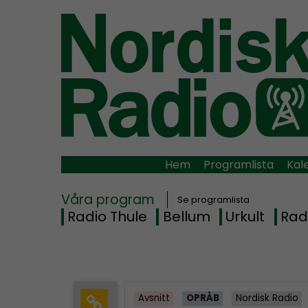
Hem
Programlista
Kal
Våra program
Se programlista
Radio Thule
Bellum
Urkult
Rad
Avsnitt
OPRÅB
Nordisk Radio