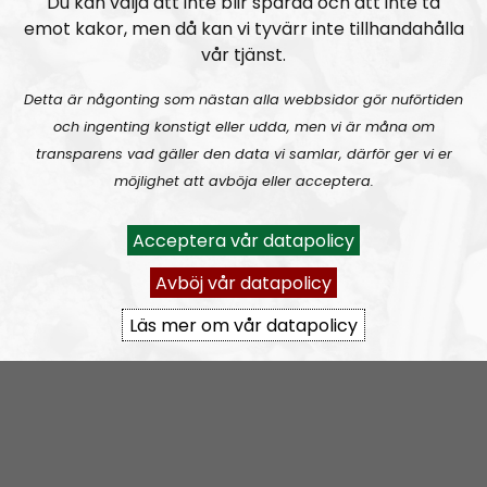
Du kan välja att inte blir spårad och att inte ta
emot kakor, men då kan vi tyvärr inte tillhandahålla
Vi vänder inte blad, vi försöker vända på vart enda
vår tjänst.
blad.
Detta är någonting som nästan alla webbsidor gör nuförtiden
Prenumerera på NR Småland med
RSS
och ingenting konstigt eller udda, men vi är måna om
transparens vad gäller den data vi samlar, därför ger vi er
RSS:
https://nordiskradio.se/?format=mp3-
möjlighet att avböja eller acceptera.
rss&show=nr-smland
Acceptera vår datapolicy
NR Småland #130:
Tillbakablicken.
Avböj vår datapolicy
Läs mer om vår datapolicy
NR Småland
Avsnitt
2025-04-22