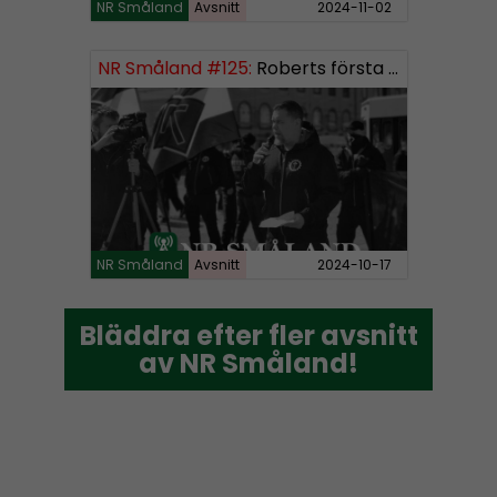
NR Småland
Avsnitt
2024-11-02
NR Småland #125:
Roberts första burk mjukmedel
NR Småland
Avsnitt
2024-10-17
Bläddra efter fler avsnitt
Bläddra efter fler avsnitt
av NR Småland!
av NR Småland!