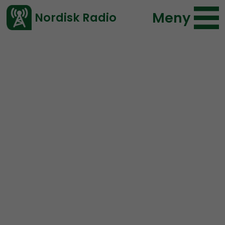
Meny
Nordisk Radio
Vårt senaste avsnitt!
Avsnitt
NR Småland
Nordisk Radio
2022-10-06 09:00
Ladda ned ⇓
</> embed
NR Småland #77:
Stenfynd & kastmynt i