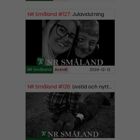
NR Småland #127:
Julavslutning
NR Småland
Avsnitt
2024-12-12
NR Småland #126:
Livstid och nytt segment