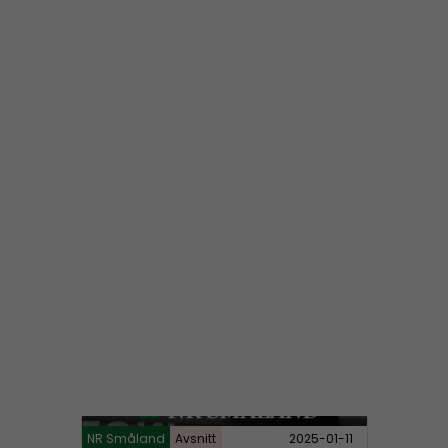
NR Småland #129:
Grovmotorik & bakelittelefon
NR Småland
Avsnitt
2025-03-16
NR Småland #128:
Vi är tillbaka
NR Småland
Avsnitt
2025-01-11