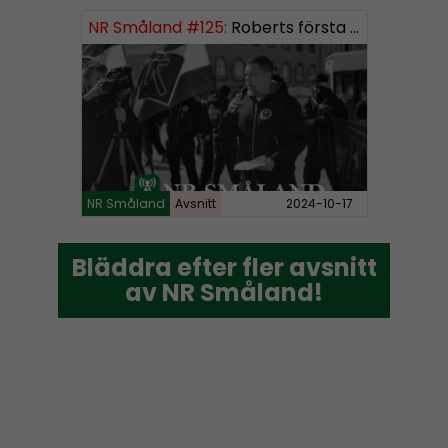
NR Småland #125:
Roberts första burk mjukmedel
NR Småland
Avsnitt
2024-10-17
Bläddra efter fler avsnitt
Bläddra efter fler avsnitt
av NR Småland!
av NR Småland!