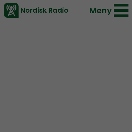
Meny
Nordisk Radio
Vårt senaste avsnitt!
Avsnitt
NR Småland
Nordisk Radio
2020-03-19 09:00
Ladda ned ⇓
</> embed
NR Småland #23:
Vården,
samhället och Corona.