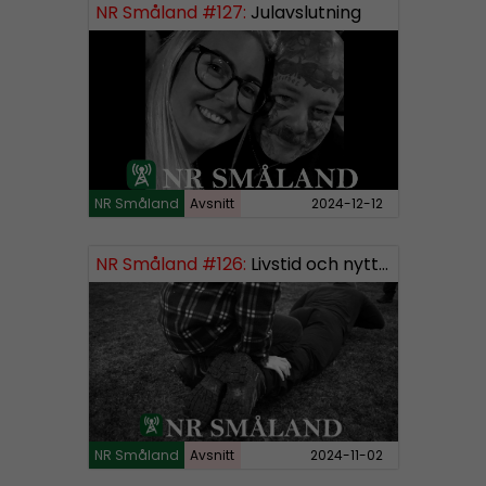
NR Småland #127:
Julavslutning
NR Småland
Avsnitt
2024-12-12
NR Småland #126:
Livstid och nytt segment
NR Småland
Avsnitt
2024-11-02