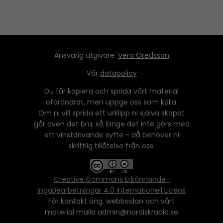
Ansvarig utgivare:
Vera Oredsson
Vår
datapolicy
Du får kopiera och sprida vårt material
oförändrat, men uppge oss som källa.
Om ni vill sprida ett urklipp ni själva skapat
går även det bra, så länge det inte görs med
ett vinstdrivande syfte - då behöver ni
skriftlig tillåtelse från oss.
Creative Commons Erkännande-
IngaBearbetningar 4.0 Internationell Licens
För kontakt ang. webbsidan och vårt
material maila admin@nordiskradio.se