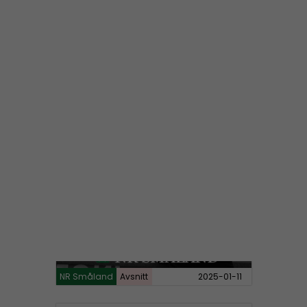
NR Småland
Avsnitt
2025-03-16
NR Småland #128:
Vi är tillbaka
NR Småland
Avsnitt
2025-01-11