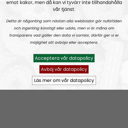
emot kakor, men då kan vi tyvärr inte tillhandahålla
blad.
vår tjänst.
Detta är någonting som nästan alla webbsidor gör nuförtiden
Prenumerera på NR Småland med
RSS
och ingenting konstigt eller udda, men vi är måna om
RSS:
https://nordiskradio.se/?format=mp3-
transparens vad gäller den data vi samlar, därför ger vi er
rss&show=nr-smland
möjlighet att avböja eller acceptera.
Acceptera vår datapolicy
NR Småland #130:
Tillbakablicken.
Avböj vår datapolicy
Läs mer om vår datapolicy
NR Småland
Avsnitt
2025-04-22
NR Småland #129:
Grovmotorik & bakelittelefon