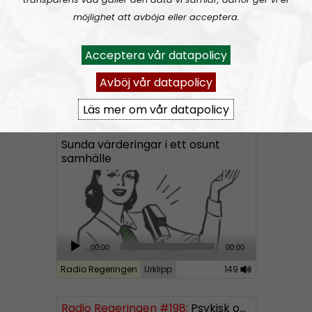
P
möjlighet att avböja eller acceptera.
l
a
Acceptera vår datapolicy
y
e
Avböj vår datapolicy
r
Radio Regeringen
Avsnitt
2021-06-11
Läs mer om vår datapolicy
Sunda värderingar i ett osunt
samhälle
A
00:00
00:00
u
Radio Regeringen
Urklipp
149
d
i
Radio Regeringen #198:
Psykisk ohälsa
o