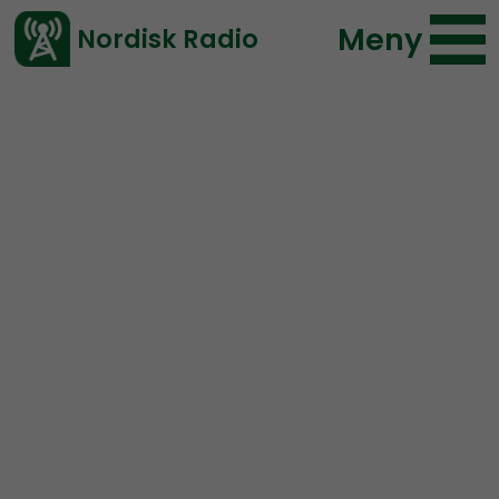
Meny
Nordisk Radio
Vårt senaste avsnitt!
Avsnitt
Radio Regeringen
Nordisk Radio
2019-05-01 18:00
Ladda ned ⇓
</> embed
NR Bohuslän #11: Första
maj kaos!