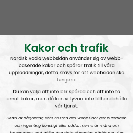
Radio Regeringen
Avsnitt
2021-06-24
Kakor och trafik
Att hålla ihop förhållandet
Nordisk Radio webbsidan använder sig av webb-
baserade kakor och spårar trafik till våra
uppladdningar, detta krävs för att webbsidan ska
fungera.
Du kan välja att inte blir spårad och att inte ta
A
emot kakor, men då kan vi tyvärr inte tillhandahålla
00:00
00:00
u
vår tjänst.
Radio Regeringen
Urklipp
164
d
Detta är någonting som nästan alla webbsidor gör nuförtiden
i
Radio Regeringen #199:
Sex, kärlek och förhållanden
och ingenting konstigt eller udda, men vi är måna om
o
transparens vad gäller den data vi samlar, därför ger vi er