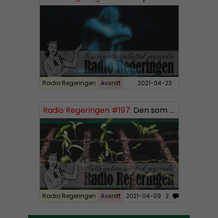
P
l
a
y
e
r
Radio Regeringen
Avsnitt
2021-04-23
Radio Regeringen #197:
Den som sår får skörda, del 3
Radio Regeringen
Avsnitt
2021-04-09
2