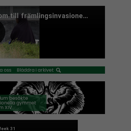
a oss
Bläddra i arkivet
llum besökte
tionella gymmet
m XIV