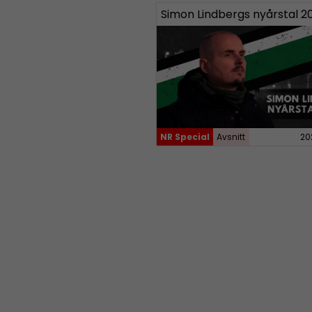
Simon Lindbergs nyårstal 2
NR Special
Avsnitt
20