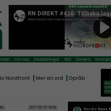
Vårt senaste avsnitt!
ender
Om oss
Inbäddningar
RSS
Donera
Kontakt
io Nordfront
Mer än ord
Opråb
Be
na
Gy
dio
2017-08-07 18:00