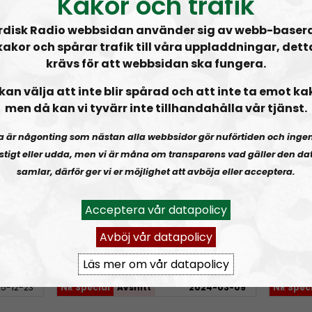
Kakor och trafik
NR Special innefattar
rdisk Radio webbsidan använder sig av webb-baser
som inte tillhör nå
kakor och spårar trafik till våra uppladdningar, dett
krävs för att webbsidan ska fungera.
Prenumerera på NR
kan välja att inte blir spårad och att inte ta emot ka
RSS:
https://nordis
men då kan vi tyvärr inte tillhandahålla vår tjänst.
rss&show=nr-speci
a är någonting som nästan alla webbsidor gör nuförtiden och inge
stigt eller udda, men vi är måna om transparens vad gäller den dat
och Uffe!
OPEN MIC:
Retrogaming
Motstå
samlar, därför ger vi er möjlighet att avböja eller acceptera.
Acceptera vår datapolicy
Avböj vår datapolicy
Läs mer om vår datapolicy
5-12-23
NR Special
Avsnitt
2024-03-09
NR Spec