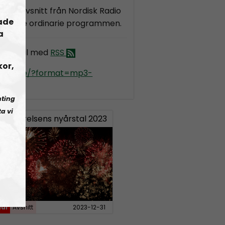
 alla avsnitt från Nordisk Radio
ade
got av de ordinarie programmen.
a
 Special med
RSS
kor,
kradio.se/?format=mp3-
al
nting
a vi
ndsrörelsens nyårstal 2023
ial
Avsnitt
2023-12-31