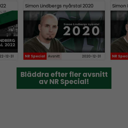
022
Simon Lindbergs nyårstal 2020
Simon 
22-12-31
NR Special
Avsnitt
2020-12-31
NR Spec
Bläddra efter fler avsnitt
Bläddra efter fler avsnitt
av NR Special!
av NR Special!