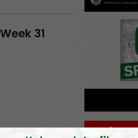
 Week 31
Om progr