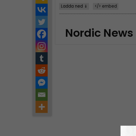
Ladda ned ⇓
</> embed
Nordic News