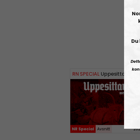
No
Du 
Dett
kon
RN SPECIAL
Uppesittarkväll med Andreas 
NR Special
Avsnitt
202