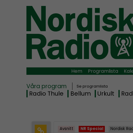
Hem
Programlista
Kal
Våra program
Se programlista
Radio Thule
Bellum
Urkult
Rad
Avsnitt
NR Special
Nordisk Ra